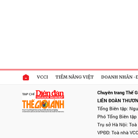
VCCI
TIỀM NĂNG VIỆT
DOANH NHÂN -
Chuyên trang Thế G
LIÊN ĐOÀN THƯƠN
Tổng Biên tập: Ng
Phó Tổng Biên tập
Trụ sở Hà Nội: Toà
VPĐD: Toà nhà VCC