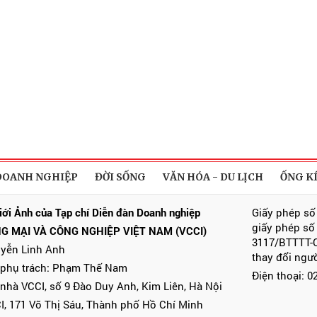
DOANH NGHIỆP
ĐỜI SỐNG
VĂN HÓA - DU LỊCH
ỐNG K
iới Ảnh của Tạp chí Diễn đàn Doanh nghiệp
Giấy phép số
giấy phép số
G MẠI VÀ CÔNG NGHIỆP VIỆT NAM (VCCI)
3117/BTTTT-C
uyễn Linh Anh
thay đổi ngư
 phụ trách: Phạm Thế Nam
Điện thoại: 
 nhà VCCI, số 9 Đào Duy Anh, Kim Liên, Hà Nội
I, 171 Võ Thị Sáu, Thành phố Hồ Chí Minh