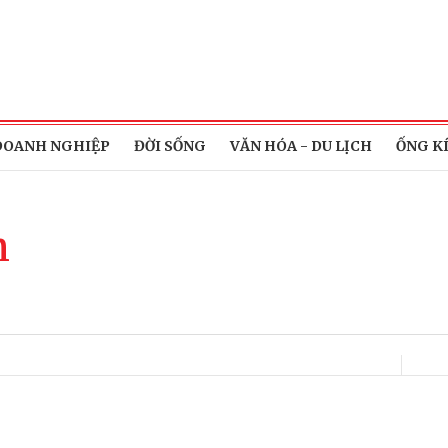
DOANH NGHIỆP
ĐỜI SỐNG
VĂN HÓA - DU LỊCH
ỐNG K
m