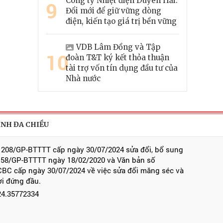
Công ty Nhiệt điện Duyên Hải:
9
Đổi mới để giữ vững dòng
điện, kiến tạo giá trị bền vững
VDB Lâm Đồng và Tập
10
đoàn T&T ký kết thỏa thuận
tài trợ vốn tín dụng đầu tư của
Nhà nước
ÍNH ĐA CHIỀU
 208/GP-BTTTT cấp ngày 30/07/2024 sửa đổi, bổ sung
 58/GP-BTTTT ngày 18/02/2020 và Văn bản số
BC cấp ngày 30/07/2024 về việc sửa đổi măng séc và
ời đứng đầu.
024.35772334