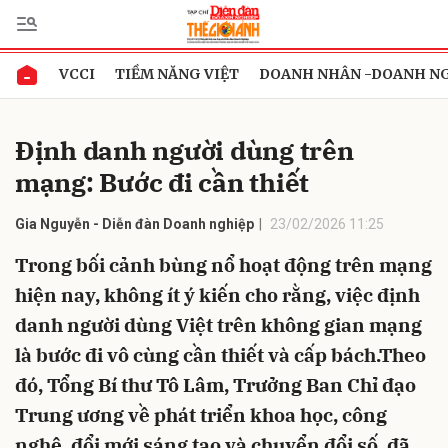
VCCI
TIỀM NĂNG VIỆT
DOANH NHÂN -DOANH N
Gửi bình luận
Định danh người dùng trên
mạng: Bước đi cần thiết
Gia Nguyễn - Diễn đàn Doanh nghiệp
23/02/2026 11:25
Trong bối cảnh bùng nổ hoạt động trên mạng
hiện nay, không ít ý kiến cho rằng, việc định
Hủy
Gửi
danh người dùng Việt trên không gian mạng
là bước đi vô cùng cần thiết và cấp bách.Theo
đó, Tổng Bí thư Tô Lâm, Trưởng Ban Chỉ đạo
Trung ương về phát triển khoa học, công
nghệ, đổi mới sáng tạo và chuyển đổi số, đã