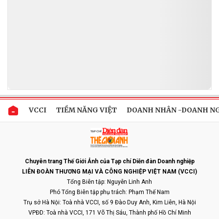
VCCI
TIỀM NĂNG VIỆT
DOANH NHÂN -DOANH N
Chuyên trang Thế Giới Ảnh của Tạp chí Diễn đàn Doanh nghiệp
LIÊN ĐOÀN THƯƠNG MẠI VÀ CÔNG NGHIỆP VIỆT NAM (VCCI)
Tổng Biên tập: Nguyễn Linh Anh
Phó Tổng Biên tập phụ trách: Phạm Thế Nam
Trụ sở Hà Nội: Toà nhà VCCI, số 9 Đào Duy Anh, Kim Liên, Hà Nội
VPĐD: Toà nhà VCCI, 171 Võ Thị Sáu, Thành phố Hồ Chí Minh