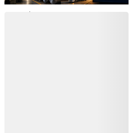
MỚI NHẤT
3h trước
Phát hiện hơn 53.000 phụ tùng ô tô Asahi
vi phạm từ dấu hiệu quảng cáo trên môi
trường số
Lực lượng Quản lý thị trường (QLTT) Hà Nội vừa phát hiện
53.622 sản phẩm phụ tùng ô tô nhãn Asahi có nhiều dấu
hiệu vi phạm về nhãn hàng hóa, thương mại điện tử, quảng
cáo và sở hữu trí tuệ. Đáng chú ý, vụ việc...