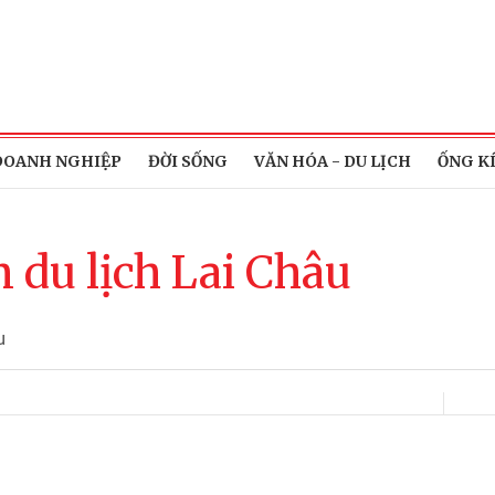
DOANH NGHIỆP
ĐỜI SỐNG
VĂN HÓA - DU LỊCH
ỐNG K
 du lịch Lai Châu
u