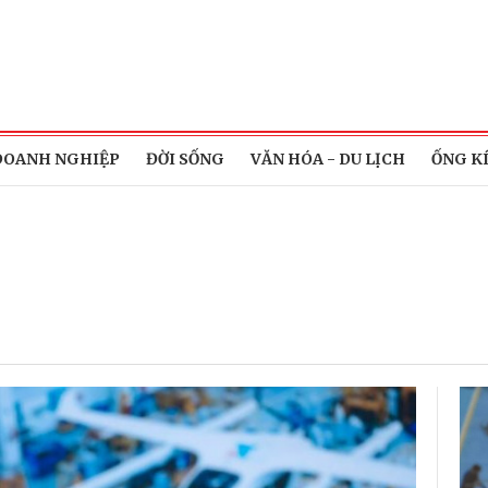
DOANH NGHIỆP
ĐỜI SỐNG
VĂN HÓA - DU LỊCH
ỐNG K