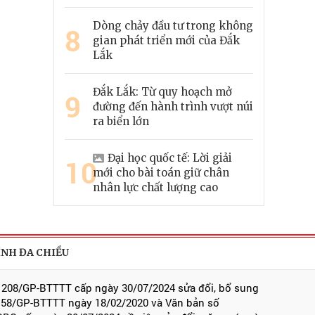
Dòng chảy đầu tư trong không
8
gian phát triển mới của Đắk
Lắk
Đắk Lắk: Từ quy hoạch mở
9
đường đến hành trình vượt núi
ra biển lớn
Đại học quốc tế: Lời giải
10
mới cho bài toán giữ chân
nhân lực chất lượng cao
ÍNH ĐA CHIỀU
 208/GP-BTTTT cấp ngày 30/07/2024 sửa đổi, bổ sung
 58/GP-BTTTT ngày 18/02/2020 và Văn bản số