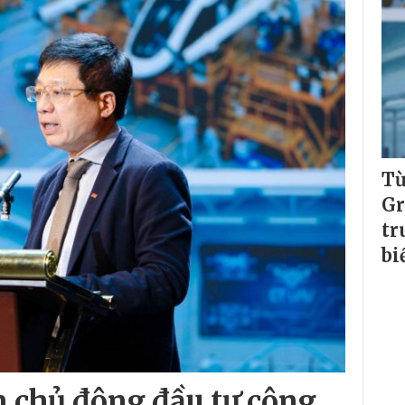
Từ
Gr
tr
bi
 chủ động đầu tư công