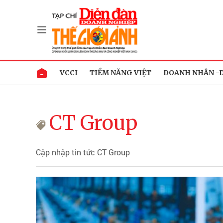
VCCI
TIỀM NĂNG VIỆT
DOANH NHÂN -
CT Group
Cập nhập tin tức CT Group