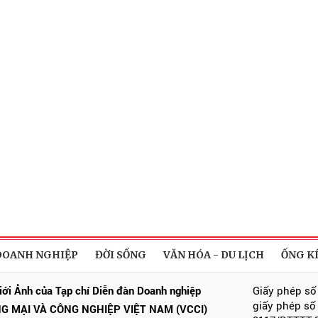
DOANH NGHIỆP
ĐỜI SỐNG
VĂN HÓA - DU LỊCH
ỐNG K
iới Ảnh của Tạp chí Diễn đàn Doanh nghiệp
Giấy phép số
giấy phép số
G MẠI VÀ CÔNG NGHIỆP VIỆT NAM (VCCI)