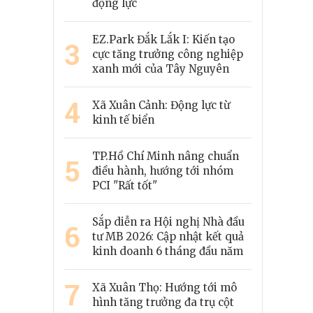
động lực
EZ.Park Đắk Lắk I: Kiến tạo
3
cực tăng trưởng công nghiệp
xanh mới của Tây Nguyên
4
Xã Xuân Cảnh: Động lực từ
kinh tế biển
TP.Hồ Chí Minh nâng chuẩn
5
điều hành, hướng tới nhóm
PCI "Rất tốt"
Sắp diễn ra Hội nghị Nhà đầu
6
tư MB 2026: Cập nhật kết quả
kinh doanh 6 tháng đầu năm
7
Xã Xuân Thọ: Hướng tới mô
hình tăng trưởng đa trụ cột