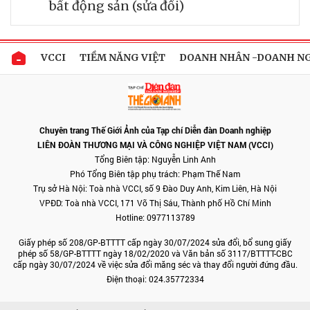
bất động sản (sửa đổi)
VCCI
TIỀM NĂNG VIỆT
DOANH NHÂN -DOANH N
Chuyên trang Thế Giới Ảnh của Tạp chí Diễn đàn Doanh nghiệp
LIÊN ĐOÀN THƯƠNG MẠI VÀ CÔNG NGHIỆP VIỆT NAM (VCCI)
Tổng Biên tập: Nguyễn Linh Anh
Phó Tổng Biên tập phụ trách: Phạm Thế Nam
Trụ sở Hà Nội: Toà nhà VCCI, số 9 Đào Duy Anh, Kim Liên, Hà Nội
VPĐD: Toà nhà VCCI, 171 Võ Thị Sáu, Thành phố Hồ Chí Minh
Hotline: 0977113789
Giấy phép số 208/GP-BTTTT cấp ngày 30/07/2024 sửa đổi, bổ sung giấy
phép số 58/GP-BTTTT ngày 18/02/2020 và Văn bản số 3117/BTTTT-CBC
cấp ngày 30/07/2024 về việc sửa đổi măng séc và thay đổi người đứng đầu.
Điện thoại: 024.35772334