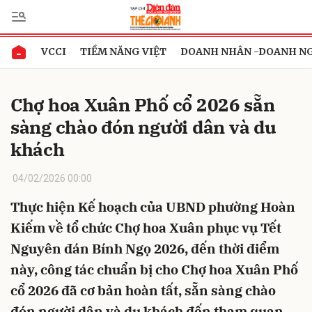
VCCI
TIỀM NĂNG VIỆT
DOANH NHÂN -DOANH N
Gửi bình luận
Chợ hoa Xuân Phố cổ 2026 sẵn
sàng chào đón người dân và du
khách
04/02/2026 00:00
Thực hiện Kế hoạch của UBND phường Hoàn
Hủy
Gửi
Kiếm về tổ chức Chợ hoa Xuân phục vụ Tết
Nguyên đán Bính Ngọ 2026, đến thời điểm
này, công tác chuẩn bị cho Chợ hoa Xuân Phố
cổ 2026 đã cơ bản hoàn tất, sẵn sàng chào
đón người dân và du khách đến tham quan,