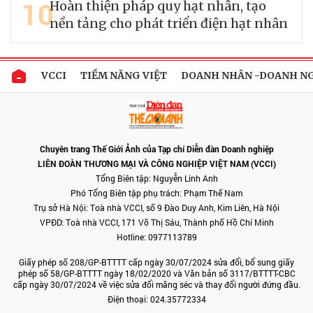
10
Hoàn thiện pháp quy hạt nhân, tạo
nền tảng cho phát triển điện hạt nhân
VCCI
TIỀM NĂNG VIỆT
DOANH NHÂN -DOANH N
Chuyên trang Thế Giới Ảnh của Tạp chí Diễn đàn Doanh nghiệp
LIÊN ĐOÀN THƯƠNG MẠI VÀ CÔNG NGHIỆP VIỆT NAM (VCCI)
Tổng Biên tập: Nguyễn Linh Anh
Phó Tổng Biên tập phụ trách: Phạm Thế Nam
Trụ sở Hà Nội: Toà nhà VCCI, số 9 Đào Duy Anh, Kim Liên, Hà Nội
VPĐD: Toà nhà VCCI, 171 Võ Thị Sáu, Thành phố Hồ Chí Minh
Hotline: 0977113789
Giấy phép số 208/GP-BTTTT cấp ngày 30/07/2024 sửa đổi, bổ sung giấy
phép số 58/GP-BTTTT ngày 18/02/2020 và Văn bản số 3117/BTTTT-CBC
cấp ngày 30/07/2024 về việc sửa đổi măng séc và thay đổi người đứng đầu.
Điện thoại: 024.35772334