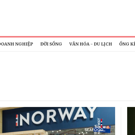
DOANH NGHIỆP
ĐỜI SỐNG
VĂN HÓA - DU LỊCH
ỐNG K