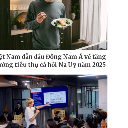
ệt Nam dẫn đầu Đông Nam Á về tăng
ưởng tiêu thụ cá hồi Na Uy năm 2025