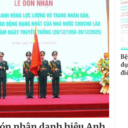
Bệ
dụ
đi
đón nhận danh hiệu Anh