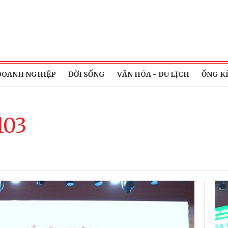
DOANH NGHIỆP
ĐỜI SỐNG
VĂN HÓA - DU LỊCH
ỐNG K
103