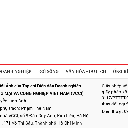
DOANH NGHIỆP
ĐỜI SỐNG
VĂN HÓA - DU LỊCH
ỐNG K
iới Ảnh của Tạp chí Diễn đàn Doanh nghiệp
Giấy phép số
giấy phép số
G MẠI VÀ CÔNG NGHIỆP VIỆT NAM (VCCI)
3117/BTTTT-C
uyễn Linh Anh
thay đổi ngư
 phụ trách: Phạm Thế Nam
Điện thoại: 
 nhà VCCI, số 9 Đào Duy Anh, Kim Liên, Hà Nội
I, 171 Võ Thị Sáu, Thành phố Hồ Chí Minh