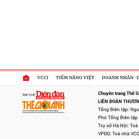
VCCI
TIỀM NĂNG VIỆT
DOANH NHÂN -
Chuyên trang Thế G
LIÊN ĐOÀN THƯƠN
Tổng Biên tập: Ng
Phó Tổng Biên tập
Trụ sở Hà Nội: Toà
VPĐD: Toà nhà VCC