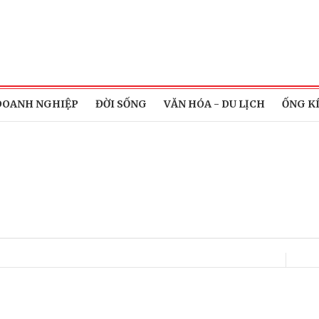
DOANH NGHIỆP
ĐỜI SỐNG
VĂN HÓA - DU LỊCH
ỐNG K