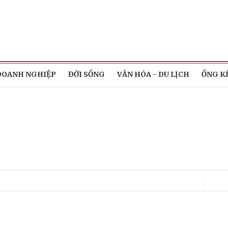
DOANH NGHIỆP
ĐỜI SỐNG
VĂN HÓA - DU LỊCH
ỐNG K