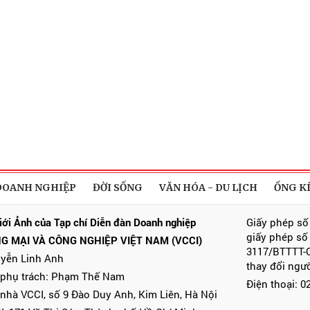
DOANH NGHIỆP
ĐỜI SỐNG
VĂN HÓA - DU LỊCH
ỐNG K
iới Ảnh của Tạp chí Diễn đàn Doanh nghiệp
Giấy phép số
giấy phép số
G MẠI VÀ CÔNG NGHIỆP VIỆT NAM (VCCI)
3117/BTTTT-C
uyễn Linh Anh
thay đổi ngư
 phụ trách: Phạm Thế Nam
Điện thoại: 
 nhà VCCI, số 9 Đào Duy Anh, Kim Liên, Hà Nội