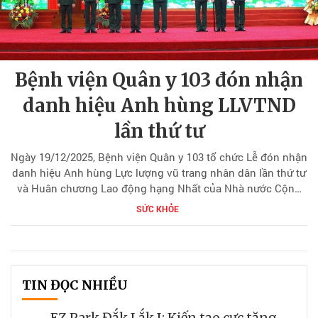
Bệnh viện Quân y 103 đón nhận
danh hiệu Anh hùng LLVTND
lần thứ tư
Ngày 19/12/2025, Bệnh viện Quân y 103 tổ chức Lễ đón nhận
danh hiệu Anh hùng Lực lượng vũ trang nhân dân lần thứ tư
và Huân chương Lao động hạng Nhất của Nhà nước Cộng
hòa Dân chủ Nhân dân Lào, nhân kỷ niệm 75 năm Ngày
SỨC KHỎE
Truyền thống Bệnh viện (20/12/1950 – 20/12/2025).
TIN ĐỌC NHIỀU
EZ.Park Đắk Lắk I: Kiến tạo cực tăng