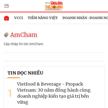
VCCI
TIỀM NĂNG VIỆT
DOANH NHÂN -DOANH N
AmCham
Cập nhập tin tức AmCham
TIN ĐỌC NHIỀU
Vietfood & Beverage - Propack
1
Vietnam: 30 năm đồng hành cùng
doanh nghiệp kiến tạo giá trị bền
vững