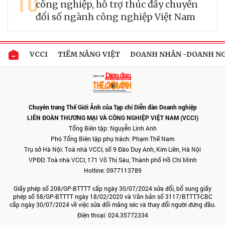
10
công nghiệp, hỗ trợ thúc đẩy chuyển
đổi số ngành công nghiệp Việt Nam
VCCI
TIỀM NĂNG VIỆT
DOANH NHÂN -DOANH N
Chuyên trang Thế Giới Ảnh của Tạp chí Diễn đàn Doanh nghiệp
LIÊN ĐOÀN THƯƠNG MẠI VÀ CÔNG NGHIỆP VIỆT NAM (VCCI)
Tổng Biên tập: Nguyễn Linh Anh
Phó Tổng Biên tập phụ trách: Phạm Thế Nam
Trụ sở Hà Nội: Toà nhà VCCI, số 9 Đào Duy Anh, Kim Liên, Hà Nội
VPĐD: Toà nhà VCCI, 171 Võ Thị Sáu, Thành phố Hồ Chí Minh
Hotline: 0977113789
Giấy phép số 208/GP-BTTTT cấp ngày 30/07/2024 sửa đổi, bổ sung giấy
phép số 58/GP-BTTTT ngày 18/02/2020 và Văn bản số 3117/BTTTT-CBC
cấp ngày 30/07/2024 về việc sửa đổi măng séc và thay đổi người đứng đầu.
Điện thoại: 024.35772334