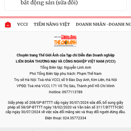
bất động sản (sửa đổi)
VCCI
TIỀM NĂNG VIỆT
DOANH NHÂN -DOANH N
Chuyên trang Thế Giới Ảnh của Tạp chí Diễn đàn Doanh nghiệp
LIÊN ĐOÀN THƯƠNG MẠI VÀ CÔNG NGHIỆP VIỆT NAM (VCCI)
Tổng Biên tập: Nguyễn Linh Anh
Phó Tổng Biên tập phụ trách: Phạm Thế Nam
Trụ sở Hà Nội: Toà nhà VCCI, số 9 Đào Duy Anh, Kim Liên, Hà Nội
VPĐD: Toà nhà VCCI, 171 Võ Thị Sáu, Thành phố Hồ Chí Minh
Hotline: 0977113789
Giấy phép số 208/GP-BTTTT cấp ngày 30/07/2024 sửa đổi, bổ sung giấy
phép số 58/GP-BTTTT ngày 18/02/2020 và Văn bản số 3117/BTTTT-CBC
cấp ngày 30/07/2024 về việc sửa đổi măng séc và thay đổi người đứng đầu.
Điện thoại: 024.35772334