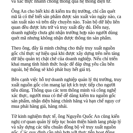
và xác thực nhanh chóng thông qua hệ thống điện tử.
Ông An cho biết khi đi kiểm tra thị trường, chỉ cần quét
mã là có thể biết sản phẩm được sản xuất vào ngày nào, ca
sản xuất nào và trên dây chuyền nào. Toàn bộ dữ liệu liên
quan đều được lưu trữ và truy xuất đầy đủ. Đến nay,
doanh nghiệp chưa ghi nhận trường hợp nào người dùng
quét mã nhưng không nhận được thông tin sản phẩm.
Theo ông, đây là minh chứng cho thấy truy xuất nguồn
gốc chỉ thực sự hiệu quả khi được xây dựng trên nền tảng
dữ liệu quản trị chặt chẽ của doanh nghiệp. Nếu chỉ triển
khai mang tính hình thức hoặc để đáp ứng yêu cầu bên
ngoài, hệ thống sẽ khó phát huy hết giá trị.
Bên cạnh việc hỗ trợ doanh nghiệp quản lý thị trường, truy
xuất nguồn gốc còn mang lại lợi ích trực tiếp cho người
tiêu dùng. Thông qua các tem thông minh và công nghệ
xác thực, người mua có thể dễ dàng kiểm tra nguồn gốc
sản phẩm, nhận diện hàng chính hãng và hạn chế nguy cơ
mua phải hàng giả, hàng nhái.
Từ kinh nghiệm thực tế, ông Nguyễn Quốc An cũng kiến
nghị cơ quan quản lý tiếp tục hoàn thiện hành lang pháp lý
và xây dựng các tiêu chuẩn đồng bộ về truy xuất nguồn
gốc. Các quy định cần phù hợp với thực tiễn hoạt động