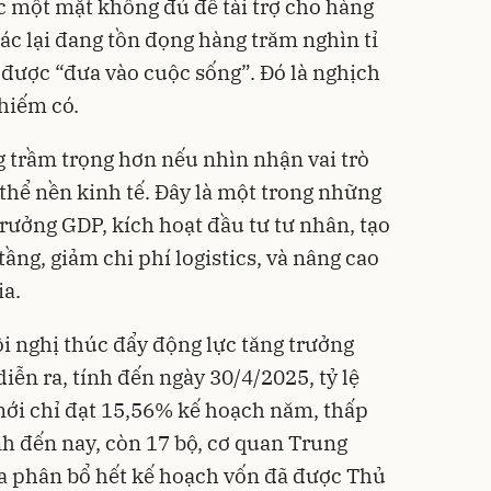
c một mặt không đủ để tài trợ cho hàng
hác lại đang tồn đọng hàng trăm nghìn tỉ
được “đưa vào cuộc sống”. Đó là nghịch
 hiếm có.
g trầm trọng hơn nếu nhìn nhận vai trò
thể nền kinh tế. Đây là một trong những
rưởng GDP, kích hoạt đầu tư tư nhân, tạo
 tầng, giảm chi phí logistics, và nâng cao
ia.
ội nghị thúc đẩy động lực tăng trưởng
ễn ra, tính đến ngày 30/4/2025, tỷ lệ
mới chỉ đạt 15,56% kế hoạch năm, thấp
h đến nay, còn 17 bộ, cơ quan Trung
a phân bổ hết kế hoạch vốn đã được Thủ