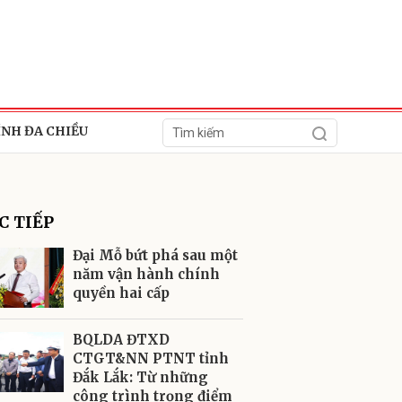
ÍNH ĐA CHIỀU
C TIẾP
Đại Mỗ bứt phá sau một
năm vận hành chính
quyền hai cấp
ửi
BQLDA ĐTXD
CTGT&NN PTNT tỉnh
Đắk Lắk: Từ những
công trình trọng điểm