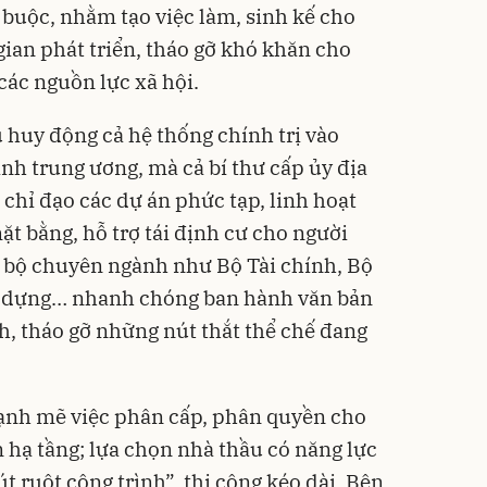
 buộc, nhằm tạo việc làm, sinh kế cho
ian phát triển, tháo gỡ khó khăn cho
các nguồn lực xã hội.
 huy động cả hệ thống chính trị vào
nh trung ương, mà cả bí thư cấp ủy địa
chỉ đạo các dự án phức tạp, linh hoạt
ặt bằng, hỗ trợ tái định cư cho người
c bộ chuyên ngành như Bộ Tài chính, Bộ
y dựng… nhanh chóng ban hành văn bản
h, tháo gỡ những nút thắt thể chế đang
nh mẽ việc phân cấp, phân quyền cho
 hạ tầng; lựa chọn nhà thầu có năng lực
út ruột công trình”, thi công kéo dài. Bên