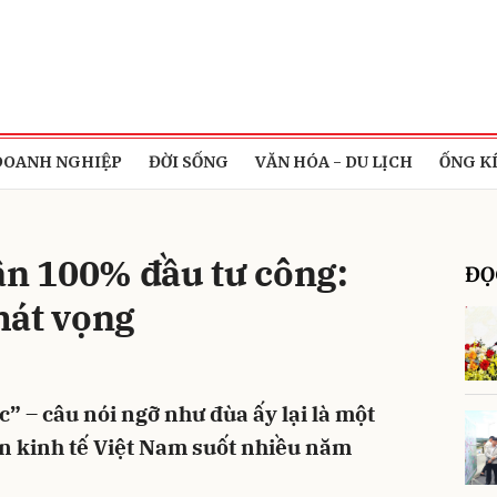
bình luận
DOANH NGHIỆP
ĐỜI SỐNG
VĂN HÓA - DU LỊCH
ỐNG K
ân 100% đầu tư công:
ĐỌ
hát vọng
Hủy
G
” – câu nói ngỡ như đùa ấy lại là một
n kinh tế Việt Nam suốt nhiều năm