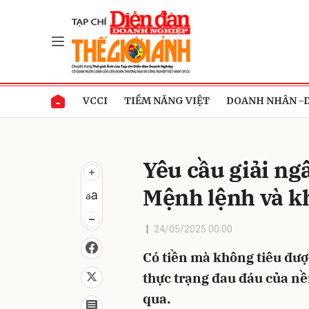
Gửi 
VCCI
TIỀM NĂNG VIỆT
DOANH NHÂN -
Yêu cầu giải ng
Mệnh lệnh và k
24/05/2025 00:00
Có tiền mà không tiêu được
thực trạng đau đáu của nề
qua.