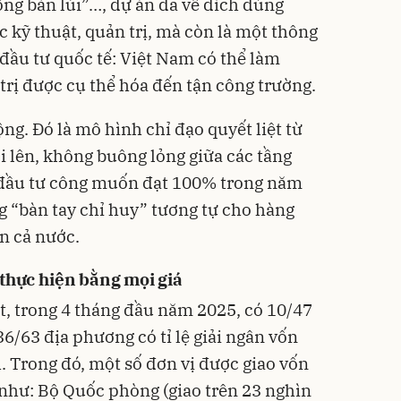
ông bàn lùi”…, dự án đã về đích đúng
c kỹ thuật, quản trị, mà còn là một thông
ầu tư quốc tế: Việt Nam có thể làm
trị được cụ thể hóa đến tận công trường.
ng. Đó là mô hình chỉ đạo quyết liệt từ
i lên, không buông lỏng giữa các tầng
 đầu tư công muốn đạt 100% trong năm
g “bàn tay chỉ huy” tương tự cho hàng
n cả nước.
thực hiện bằng mọi giá
ết, trong 4 tháng đầu năm 2025, có 10/47
6/63 địa phương có tỉ lệ giải ngân vốn
. Trong đó, một số đơn vị được giao vốn
ao như: Bộ Quốc phòng (giao trên 23 nghìn