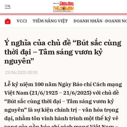
VCCI
TIỀM NĂNG VIỆT
DOANH NHÂN -DOANH N
Gửi bình luận
Ý nghĩa của chủ đề “Bút sắc cùng
thời đại – Tâm sáng vươn kỷ
nguyên”
23/06/2025 00:00
Lễ kỷ niệm 100 năm Ngày Báo chí Cách mạng
Hủy
Gửi
Việt Nam (21/6/1925 – 21/6/2025) với chủ đề
“Bút sắc cùng thời đại – Tâm sáng vươn kỷ
nguyên” là sự kiện chính trị – văn hóa trọng
đại, nhằm tôn vinh hành trình một thế kỷ vẻ
vang của nền báo chí cách mạng Việt Nam –