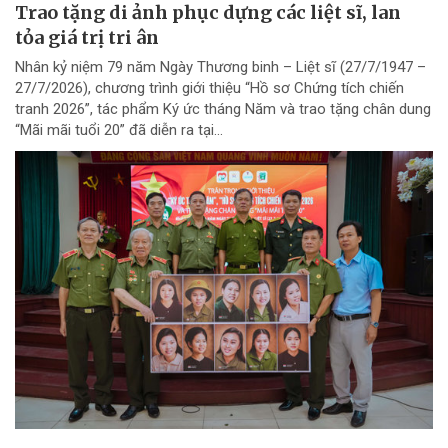
Trao tặng di ảnh phục dựng các liệt sĩ, lan
tỏa giá trị tri ân
Nhân kỷ niệm 79 năm Ngày Thương binh – Liệt sĩ (27/7/1947 –
27/7/2026), chương trình giới thiệu “Hồ sơ Chứng tích chiến
tranh 2026”, tác phẩm Ký ức tháng Năm và trao tặng chân dung
“Mãi mãi tuổi 20” đã diễn ra tại...