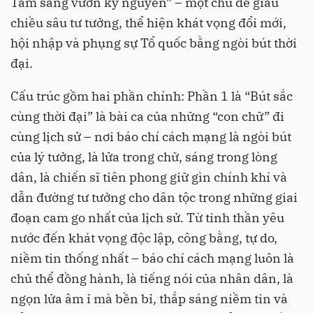
Tâm sáng vươn kỷ nguyên” – một chủ đề giàu
chiều sâu tư tưởng, thể hiện khát vọng đổi mới,
hội nhập và phụng sự Tổ quốc bằng ngòi bút thời
đại.
Cấu trúc gồm hai phần chính: Phần 1 là “Bút sắc
cùng thời đại” là bài ca của những “con chữ” đi
cùng lịch sử – nơi báo chí cách mạng là ngòi bút
của lý tưởng, là lửa trong chữ, sáng trong lòng
dân, là chiến sĩ tiên phong giữ gìn chính khí và
dẫn đường tư tưởng cho dân tộc trong những giai
đoạn cam go nhất của lịch sử. Từ tinh thần yêu
nước đến khát vọng độc lập, công bằng, tự do,
niềm tin thống nhất – báo chí cách mạng luôn là
chủ thể đồng hành, là tiếng nói của nhân dân, là
ngọn lửa âm ỉ mà bền bỉ, thắp sáng niềm tin và