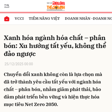
VCCI
TIỀM NĂNG VIỆT
DOANH NHÂN -DOANH N
Gửi bình luận
Xanh hóa ngành hóa chất – phân
bón: Xu hướng tất yếu, không thể
đảo ngược
25/12/2025 00:00
Chuyển đổi xanh không còn là lựa chọn mà
Hủy
Gửi
đã trở thành yêu cầu tất yếu với ngành hóa
chất – phân bón, nhằm giảm phát thải, bảo
đảm phát triển bền vững và hiện thực hóa
mục tiêu Net Zero 2050.