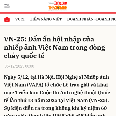
VCCI
TIỀM NĂNG VIỆT
DOANH NHÂN -DOANH N
Gửi bình luận
VN-25: Dấu ấn hội nhập của
nhiếp ảnh Việt Nam trong dòng
chảy quốc tế
05/12/2025 00:00
Ngày 5/12, tại Hà Nội, Hội Nghệ sĩ Nhiếp ảnh
Hủy
Gửi
Việt Nam (VAPA) tổ chức Lễ trao giải và khai
mạc Triển lãm Cuộc thi Ảnh nghệ thuật Quốc
tế lần thứ 13 năm 2025 tại Việt Nam (VN-25).
Sự kiện diễn ra trong không khí kỷ niệm 60
năm ngày thành lập Hội Nghệ sĩ Nhiếp ảnh