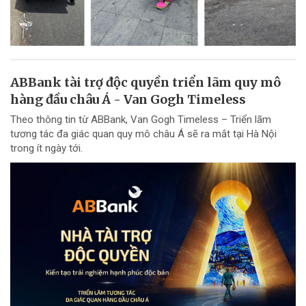
ABBank tài trợ độc quyền triển lãm quy mô
hàng đầu châu Á - Van Gogh Timeless
Theo thông tin từ ABBank, Van Gogh Timeless – Triển lãm
tương tác đa giác quan quy mô châu Á sẽ ra mắt tại Hà Nội
trong ít ngày tới.