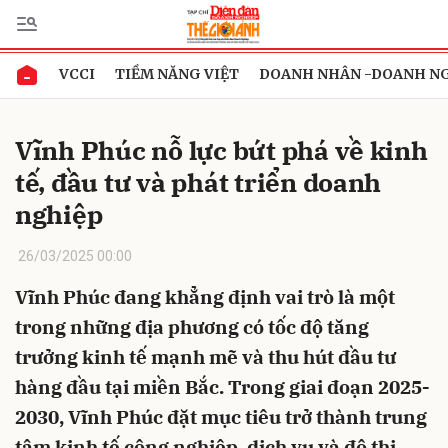
VCCI
TIỀM NĂNG VIỆT
DOANH NHÂN -DOANH N
Gửi bình luận
Vĩnh Phúc nỗ lực bứt phá về kinh
tế, đầu tư và phát triển doanh
nghiệp
26/03/2025 00:00
Vĩnh Phúc đang khẳng định vai trò là một
Hủy
Gửi
trong những địa phương có tốc độ tăng
trưởng kinh tế mạnh mẽ và thu hút đầu tư
hàng đầu tại miền Bắc. Trong giai đoạn 2025-
2030, Vĩnh Phúc đặt mục tiêu trở thành trung
tâm kinh tế công nghiệp, dịch vụ và đô thị