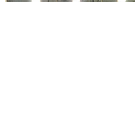
Chuyển cơ quan điều tra vụ gần 1 tấn thịt lợn
nghi nhiễm dịch tả lợn châu Phi tại Hưng
Yên
Gần 1 tấn thịt lợn và các sản phẩm từ lợn có dấu hiệu vi phạm
quy định về an toàn thực phẩm, trong đó nhiều mẫu dương tính
với vi rút Dịch tả lợn châu Phi, đã được lực lượng quản lý thị
trường tỉnh Hưng Yên chuyển...