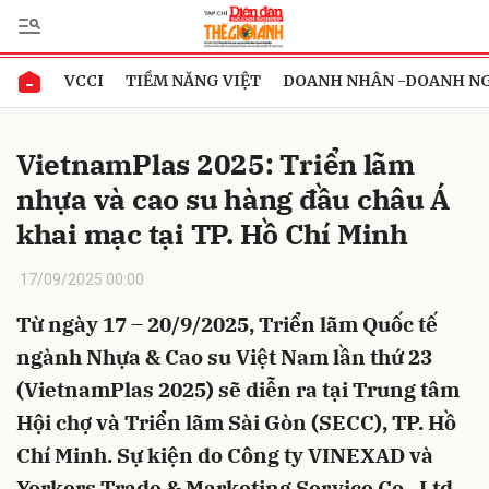
VCCI
TIỀM NĂNG VIỆT
DOANH NHÂN -DOANH N
Gửi bình luận
VietnamPlas 2025: Triển lãm
nhựa và cao su hàng đầu châu Á
khai mạc tại TP. Hồ Chí Minh
17/09/2025 00:00
Từ ngày 17 – 20/9/2025, Triển lãm Quốc tế
Hủy
Gửi
ngành Nhựa & Cao su Việt Nam lần thứ 23
(VietnamPlas 2025) sẽ diễn ra tại Trung tâm
Hội chợ và Triển lãm Sài Gòn (SECC), TP. Hồ
Chí Minh. Sự kiện do Công ty VINEXAD và
Yorkers Trade & Marketing Service Co., Ltd.