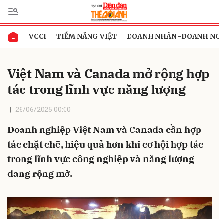
VCCI
TIỀM NĂNG VIỆT
DOANH NHÂN -DOANH N
Gửi bình luận
Việt Nam và Canada mở rộng hợp
tác trong lĩnh vực năng lượng
26/06/2025 00:00
Doanh nghiệp Việt Nam và Canada cần hợp
tác chặt chẽ, hiệu quả hơn khi cơ hội hợp tác
Hủy
Gửi
trong lĩnh vực công nghiệp và năng lượng
đang rộng mở.