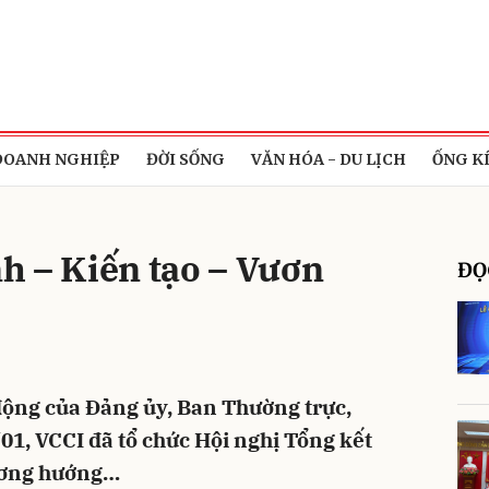
bình luận
DOANH NGHIỆP
ĐỜI SỐNG
VĂN HÓA - DU LỊCH
ỐNG K
h – Kiến tạo – Vươn
ĐỌ
Hủy
G
động của Đảng ủy, Ban Thường trực,
01, VCCI đã tổ chức Hội nghị Tổng kết
ương hướng…