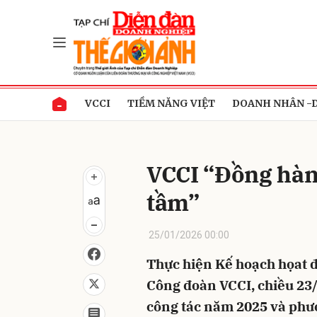
Gửi 
VCCI
TIỀM NĂNG VIỆT
DOANH NHÂN -
VCCI “Đồng hàn
tầm”
25/01/2026 00:00
Thực hiện Kế hoạch họat 
Công đoàn VCCI, chiều 23/
công tác năm 2025 và ph