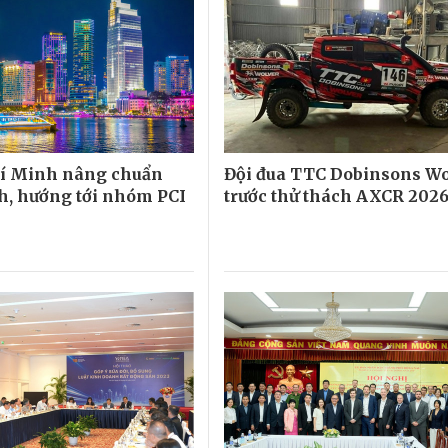
hí Minh nâng chuẩn
Đội đua TTC Dobinsons W
h, hướng tới nhóm PCI
trước thử thách AXCR 202