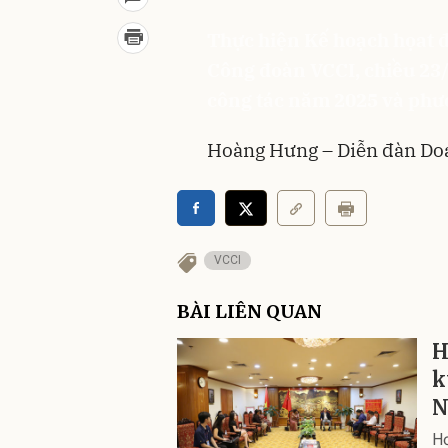
Thực hiện Kế hoạch họat 
Công đoàn VCCI, chiều 23/
công tác năm 2025 và ph
Hoàng Hưng – Diễn đàn Do
VCCI
BÀI LIÊN QUAN
H
k
Hơ