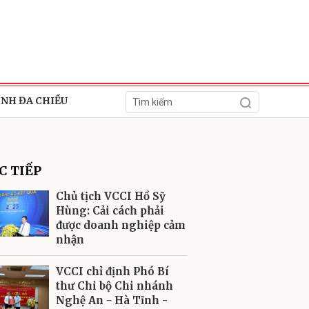
ÍNH ĐA CHIỀU
C TIẾP
Chủ tịch VCCI Hồ Sỹ
Hùng: Cải cách phải
được doanh nghiệp cảm
ửi
nhận
VCCI chỉ định Phó Bí
thư Chi bộ Chi nhánh
Nghệ An - Hà Tĩnh -