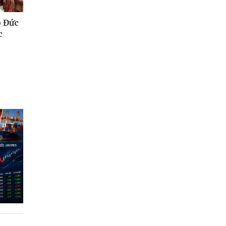
 Đức
c