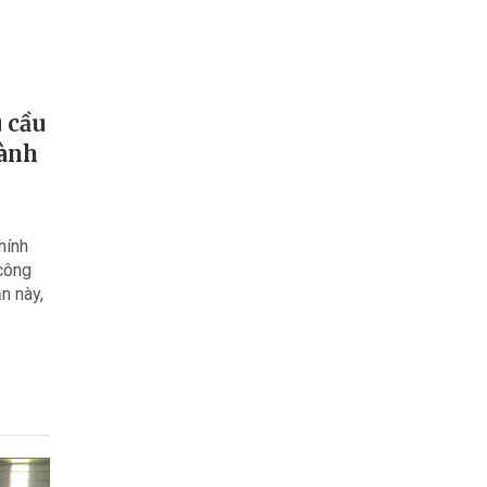
 cầu
hành
hính
 công
n này,