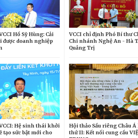
 VCCI Hồ Sỹ Hùng: Cải
VCCI chỉ định Phó Bí thư C
i được doanh nghiệp
Chi nhánh Nghệ An - Hà T
n
Quảng Trị
VCCI: Hệ sinh thái khởi
Hội thảo Sầu riêng Châu Á
ẽ tạo sức bật mới cho
thứ II: Kết nối cung cầu VI