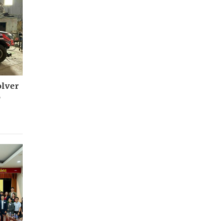
olver
6