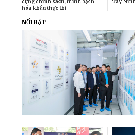
dựng chính sách, minh bạch
Tây Nin
hóa khâu thực thi
NỔI BẬT