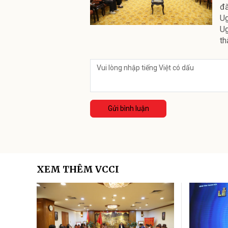
đă
Ug
Ug
th
Gửi bình luận
XEM THÊM VCCI