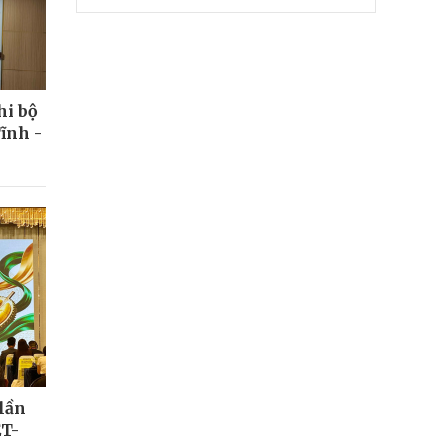
hi bộ
ĩnh -
 lần
ỆT-