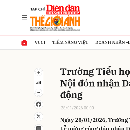
Gửi 
VCCI
TIỀM NĂNG VIỆT
DOANH NHÂN -
Trường Tiểu họ
Nội đón nhận D
động
28/01/2026 00:00
Ngày 28/01/2026, Trường 
Lễ mừng công đón nhận Da