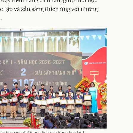
i dậy tiềm năng cá nhân, giúp mỗi học
c tập và sẵn sàng thích ứng với những
.
ác học sinh đạt thành tích cao trong học kỳ 1