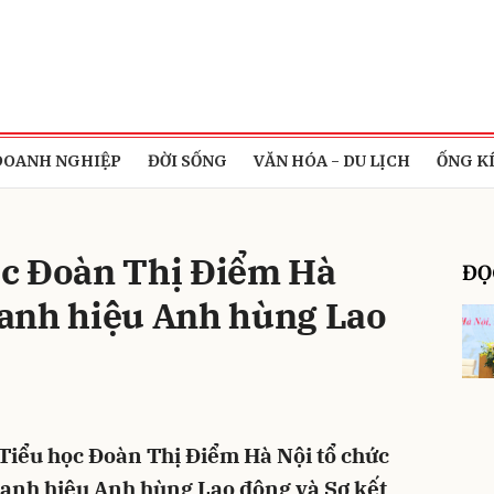
bình luận
DOANH NGHIỆP
ĐỜI SỐNG
VĂN HÓA - DU LỊCH
ỐNG K
c Đoàn Thị Điểm Hà
ĐỌ
anh hiệu Anh hùng Lao
Hủy
G
Tiểu học Đoàn Thị Điểm Hà Nội tổ chức
nh hiệu Anh hùng Lao động và Sơ kết