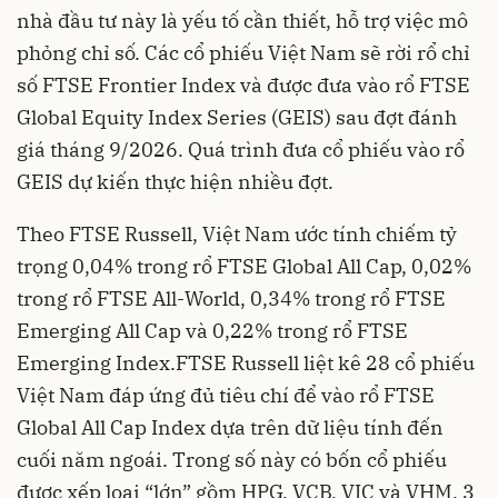
nhà đầu tư này là yếu tố cần thiết, hỗ trợ việc mô
phỏng chỉ số. Các cổ phiếu Việt Nam sẽ rời rổ chỉ
số FTSE Frontier Index và được đưa vào rổ FTSE
Global Equity Index Series (GEIS) sau đợt đánh
giá tháng 9/2026. Quá trình đưa cổ phiếu vào rổ
GEIS dự kiến thực hiện nhiều đợt.
Theo FTSE Russell, Việt Nam ước tính chiếm tỷ
trọng 0,04% trong rổ FTSE Global All Cap, 0,02%
trong rổ FTSE All-World, 0,34% trong rổ FTSE
Emerging All Cap và 0,22% trong rổ FTSE
Emerging Index.FTSE Russell liệt kê 28 cổ phiếu
Việt Nam đáp ứng đủ tiêu chí để vào rổ FTSE
Global All Cap Index dựa trên dữ liệu tính đến
cuối năm ngoái. Trong số này có bốn cổ phiếu
được xếp loại “lớn” gồm HPG, VCB, VIC và VHM. 3