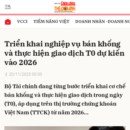
VCCI
TIỀM NĂNG VIỆT
DOANH NHÂN -DOANH N
Gửi bình luận
Triển khai nghiệp vụ bán khống
và thực hiện giao dịch T0 dự kiến
vào 2026
20/11/2025 00:00
Bộ Tài chính đang từng bước triển khai cơ chế
Hủy
Gửi
bán khống và thực hiện giao dịch trong ngày
(T0), áp dụng trên thị trường chứng khoán
Việt Nam (TTCK) từ năm 2026…