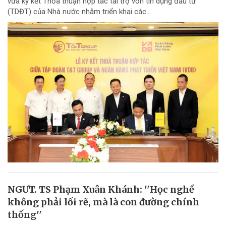
vừa ký kết Thỏa thuận hợp tác tài trợ vốn tín dụng đầu tư
(TDĐT) của Nhà nước nhằm triển khai các...
NGƯT. TS Phạm Xuân Khánh: ''Học nghề
không phải lối rẽ, mà là con đường chính
thống''