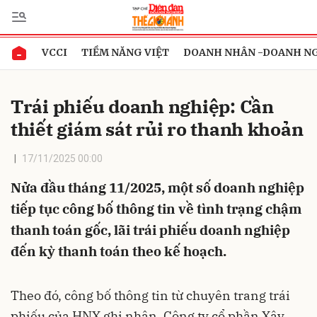
VCCI
TIỀM NĂNG VIỆT
DOANH NHÂN -DOANH N
Gửi bình luận
Trái phiếu doanh nghiệp: Cần
thiết giám sát rủi ro thanh khoản
17/11/2025 00:00
Nửa đầu tháng 11/2025, một số doanh nghiệp
tiếp tục công bố thông tin về tình trạng chậm
Hủy
Gửi
thanh toán gốc, lãi trái phiếu doanh nghiệp
đến kỳ thanh toán theo kế hoạch.
Theo đó, công bố thông tin từ chuyên trang trái
phiếu của HNX ghi nhận, Công ty cổ phần Xây