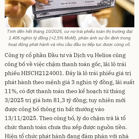
Tính đến hết tháng 10/2025, cư nợ trái phiếu toàn thị trường đạt
1.406 nghìn tỷ đồng (+2,5% MoM), phản ánh sự ổn định trong
hoạt động phát hành và nhu cầu đầu tư tiếp tục được củng cố.
Công ty cổ phần Đầu tư và Dịch vụ Helios cũng
công bố về việc chậm thanh toán gốc, lãi lô trái
phiếu HISCH2124001. Đây là lô trái phiếu giá trị
phát hành theo mệnh giá 3 nghìn tỷ đồng, lãi suất
11%, có đợt thanh toán theo kế hoạch từ tháng
3/2025 trị giá hơn 81,3 tỷ đồng; tuy nhiên mới
được công bố thông tin bất thường vào
13/11/2025. Theo công bố, lý do chậm trả là tổ
chức thanh toán chưa thu xếp được nguồn tiền.
Hiện tổ chức phát hành đang đàm phán với nhà