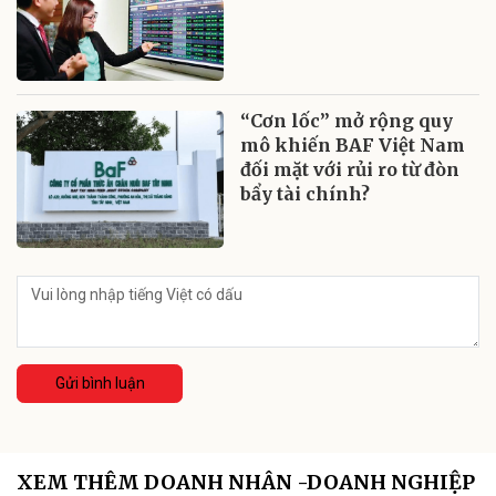
“Cơn lốc” mở rộng quy
mô khiến BAF Việt Nam
đối mặt với rủi ro từ đòn
bẩy tài chính?
Gửi bình luận
XEM THÊM DOANH NHÂN -DOANH NGHIỆP