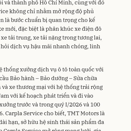
ội và thành phố Hồ Chí Minh, cùng với đó
rvice không chỉ nhằm mở rộng độ phủ
òn là bước chuẩn bị quan trọng cho kế
e mới, đặc biệt là phân khúc xe điện đô
, xe tải trung, xe tải nặng trong tương lai,
ỏi dịch vụ hậu mãi nhanh chóng, linh
hệ thống xưởng dịch vụ ô tô toàn quốc với
 cầu Bảo hành – Bảo dưỡng – Sửa chữa
h và xe thương mại với hệ thống trải rộng
Nam với kế hoạch phát triển và đi vào
xưởng trước và trong quý I/2026 và 100
 Carpla Service cho biết, TMT Motors là
ài hạn, sở hữu hệ sinh thái sản phẩm đa
p Carpla Service mở rộng mạng lưới, gia