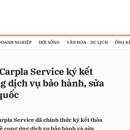
bình luận
DOANH NGHIỆP
ĐỜI SỐNG
VĂN HÓA - DU LỊCH
ỐNG K
arpla Service ký kết
g dịch vụ bảo hành, sửa
 quốc
Hủy
G
rpla Service đã chính thức ký kết thỏa
về cung ứng dịch vụ bảo hành và sửa