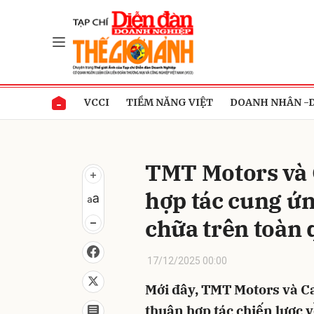
Gửi 
VCCI
TIỀM NĂNG VIỆT
DOANH NHÂN -
TMT Motors và C
hợp tác cung ứn
chữa trên toàn
17/12/2025 00:00
Mới đây, TMT Motors và Ca
thuận hợp tác chiến lược 