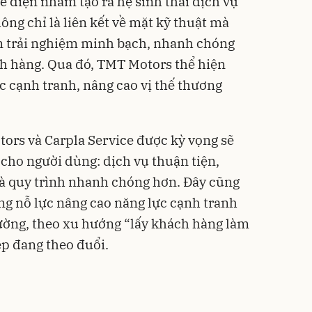
e điện nhằm tạo ra hệ sinh thái dịch vụ
ông chỉ là liên kết về mặt kỹ thuật mà
ến trải nghiệm minh bạch, nhanh chóng
h hàng. Qua đó, TMT Motors thể hiện
c cạnh tranh, nâng cao vị thế thương
tors và Carpla Service được kỳ vọng sẽ
 cho người dùng: dịch vụ thuận tiện,
và quy trình nhanh chóng hơn. Đây cũng
ng nỗ lực nâng cao năng lực cạnh tranh
ường, theo xu hướng “lấy khách hàng làm
p đang theo đuổi.