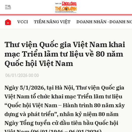
VCCI
TIỀM NĂNG VIỆT
DOANH NHÂN -DOANH N
Gửi bình luận
Thư viện Quốc gia Việt Nam khai
mạc Triển lãm tư liệu về 80 năm
Quốc hội Việt Nam
06/01/2026 00:00
Ngày 5/1/2026, tại Hà Nội, Thư viện Quốc gia
Hủy
Gửi
Việt Nam tổ chức khai mạc Triển lãm tư liệu
“Quốc hội Việt Nam – Hành trình 80 năm xây
dựng và phát triển”, nhân kỷ niệm 80 năm
Ngày Tổng tuyển cử đầu tiên bầu Quốc hội
Việt Nam (06/01/1946 – 06/01/2026).