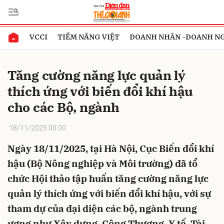
VCCI
TIỀM NĂNG VIỆT
DOANH NHÂN -DOANH N
Gửi bình luận
Tăng cường năng lực quản lý
thích ứng với biến đổi khí hậu
cho các Bộ, ngành
18/11/2025 00:00
Ngày 18/11/2025, tại Hà Nội, Cục Biến đổi khí
Hủy
Gửi
hậu (Bộ Nông nghiệp và Môi trường) đã tổ
chức Hội thảo tập huấn tăng cường năng lực
quản lý thích ứng với biến đổi khí hậu, với sự
tham dự của đại diện các bộ, ngành trung
ương như Xây dựng, Công Thương, Y tế, Tài