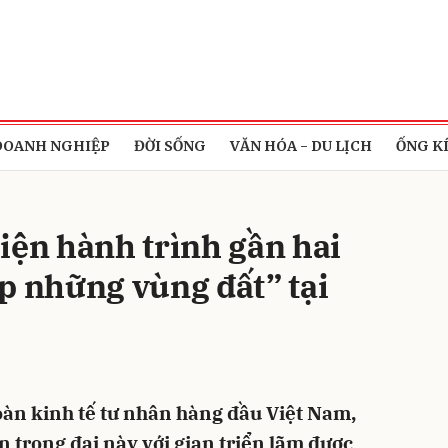
bình luận
DOANH NGHIỆP
ĐỜI SỐNG
VĂN HÓA - DU LỊCH
ỐNG K
iện hành trình gần hai
p những vùng đất” tại
Hủy
G
àn kinh tế tư nhân hàng đầu Việt Nam,
 trọng đại này với gian triển lãm được