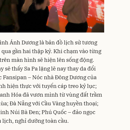
ình Ánh Dương là bản đồ lịch sử tương
p qua gần hai thập kỷ. Khi chạm vào từng
rên màn hình sẽ hiện lên sống động.
sẽ thấy Sa Pa lặng lẽ nay thay da đổi
ục Fansipan – Nóc nhà Đông Dương của
h hiện thực với tuyến cáp treo kỷ lục;
anh Hóa đã vươn mình từ vùng đất trầm
ùa; Đà Nẵng với Cầu Vàng huyền thoại;
linh Núi Bà Đen; Phú Quốc – đảo ngọc
 lịch, nghỉ dưỡng toàn cầu.