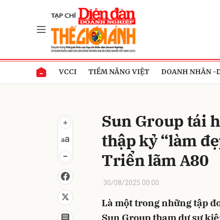
Gửi 
VCCI
TIỀM NĂNG VIỆT
DOANH NHÂN -
Sun Group tái h
thập kỷ “làm đẹ
Triển lãm A80
30/08/2025 00:00
Là một trong những tập đo
Sun Group tham dự sự kiện