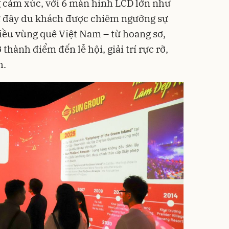
 cảm xúc, với 6 màn hình LCD lớn như
ừ đây du khách được chiêm ngưỡng sự
ều vùng quê Việt Nam – từ hoang sơ,
thành điểm đến lễ hội, giải trí rực rỡ,
h.