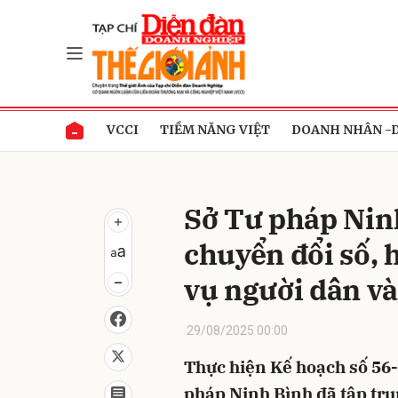
Gửi 
VCCI
TIỀM NĂNG VIỆT
DOANH NHÂN -
Sở Tư pháp Nin
chuyển đổi số, 
vụ người dân v
29/08/2025 00:00
Thực hiện Kế hoạch số 5
pháp Ninh Bình đã tập tru