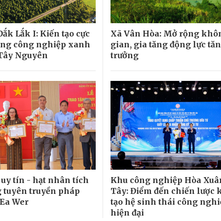
ắk Lắk I: Kiến tạo cực
Xã Vân Hòa: Mở rộng khô
ởng công nghiệp xanh
gian, gia tăng động lực tă
 Tây Nguyên
trưởng
uy tín - hạt nhân tích
Khu công nghiệp Hòa Xuâ
g tuyên truyền pháp
Tây: Điểm đến chiến lược 
 Ea Wer
tạo hệ sinh thái công ngh
hiện đại