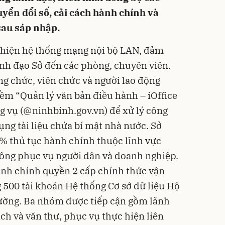
yển đổi số, cải cách hành chính và
sau sáp nhập.
thiện hệ thống mạng nội bộ LAN, đảm
lãnh đạo Sở đến các phòng, chuyên viên.
ng chức, viên chức và người lao động
ềm “Quản lý văn bản điều hành – iOffice
g vụ (@ninhbinh.gov.vn) để xử lý công
ụng tài liệu chứa bí mật nhà nước. Sở
0% thủ tục hành chính thuộc lĩnh vực
công phục vụ người dân và doanh nghiệp.
ình chính quyền 2 cấp chính thức vận
500 tài khoản Hệ thống Cơ sở dữ liệu Hộ
hường. Ba nhóm được tiếp cận gồm lãnh
ịch và văn thư, phục vụ thực hiện liên