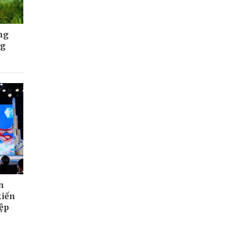
ng
ng
n
kiến
iệp