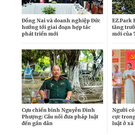
Đồng Nai và doanh nghiệp Đức
EZ.Park Đ
hướng tới giai đoạn hợp tác
tăng trư
phát triển mới
mới của
Cựu chiến binh Nguyễn Đình
Người có 
Phượng: Cầu nối đưa pháp luật
cực tron
đến gần dân
luật ở xã