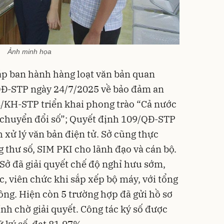
Ảnh minh họa
áp ban hành hàng loạt văn bản quan
QĐ-STP ngày 24/7/2025 về bảo đảm an
4/KH-STP triển khai phong trào “Cả nước
à chuyển đổi số”; Quyết định 109/QĐ-STP
 xử lý văn bản điện tử. Sở cũng thực
 thư số, SIM PKI cho lãnh đạo và cán bộ.
 Sở đã giải quyết chế độ nghỉ hưu sớm,
ức, viên chức khi sắp xếp bộ máy, với tổng
đồng. Hiện còn 5 trường hợp đã gửi hồ sơ
ính chờ giải quyết. Công tác ký số được
 ký số, đạt 81,97%.