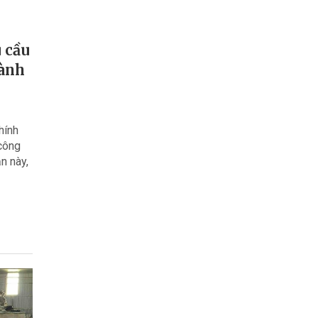
 cầu
hành
hính
 công
n này,