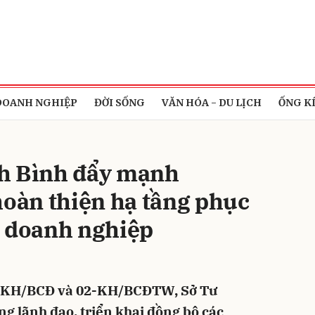
bình luận
DOANH NGHIỆP
ĐỜI SỐNG
VĂN HÓA - DU LỊCH
ỐNG K
h Bình đẩy mạnh
hoàn thiện hạ tầng phục
à doanh nghiệp
Hủy
G
6-KH/BCĐ và 02-KH/BCĐTW, Sở Tư
ng lãnh đạo, triển khai đồng bộ các