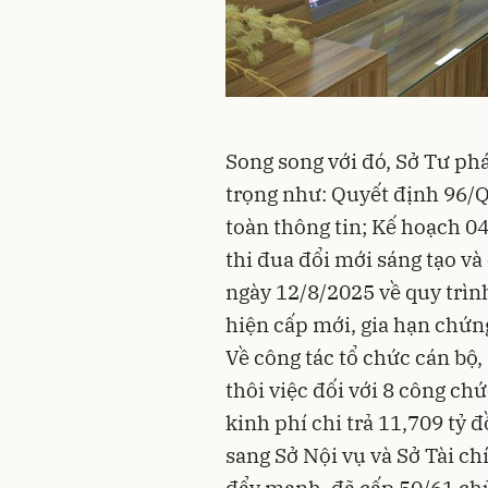
Song song với đó, Sở Tư ph
trọng như: Quyết định 96/
toàn thông tin; Kế hoạch 0
thi đua đổi mới sáng tạo v
ngày 12/8/2025 về quy trình
hiện cấp mới, gia hạn chứng
Về công tác tổ chức cán bộ,
thôi việc đối với 8 công ch
kinh phí chi trả 11,709 tỷ 
sang Sở Nội vụ và Sở Tài ch
đẩy mạnh, đã cấp 50/61 chữ