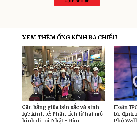
Gửi bình luận
XEM THÊM ỐNG KÍNH ĐA CHIỀU
Cân bằng giữa bản sắc và sinh
Hoãn IPO
lực kinh tế: Phân tích từ hai mô
lùi định
hình di trú Nhật - Hàn
Phố Wal