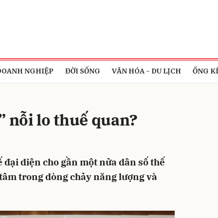
bình luận
DOANH NGHIỆP
ĐỜI SỐNG
VĂN HÓA - DU LỊCH
ỐNG K
” nỗi lo thuế quan?
ế đại diện cho gần một nửa dân số thế
Hủy
G
g tâm trong dòng chảy năng lượng và