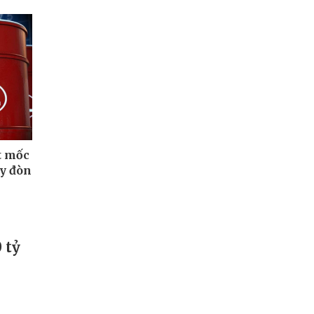
át mốc
ay đòn
 tỷ