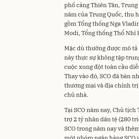
phố cảng Thiên Tân, Trung 
năm của Trung Quốc, thu hú
gồm Tổng thống Nga Vladim
Modi, Tổng thống Thổ Nhĩ
Mặc dù thường được mô tả 
này thực sự không tập trung
cuộc xung đột toàn cầu diễn
Thay vào đó, SCO đã bàn nh
thương mại và địa chính tr
chủ nhà.
Tại SCO năm nay, Chủ tịch 
trợ 2 tỷ nhân dân tệ (280 tr
SCO trong năm nay và thêm 1
một nhóm ngân hàng SCO va