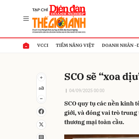
Gửi 
VCCI
TIỀM NĂNG VIỆT
DOANH NHÂN -
SCO sẽ “xoa dịu
04/09/2025 00:00
SCO quy tụ các nền kinh t
giới, và đóng vai trò trun
thương mại toàn cầu.