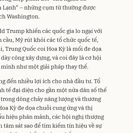
nh Lạnh” – những cụm từ thường được
ích Washington.
d Trump khiến các quốc gia lo ngại với
 cầu, Mỹ rút khỏi các tổ chức quốc tế,
ài, Trung Quốc coi Hoa Kỳ là mối đe dọa
 dày công xây dựng, và coi đây là cơ hội
 mình như một giải pháp thay thế.
g đến nhiều lợi ích cho nhà đầu tư. Tổ
nh tế đại diện cho gần một nửa dân số thế
âm trong dòng chảy năng lượng và thương
Hoa Kỳ đe dọa chuỗi cung ứng và thị
ấu hiệu phân mảnh, các hội nghị thượng
 tâm sát sao để tìm kiếm tín hiệu về sự