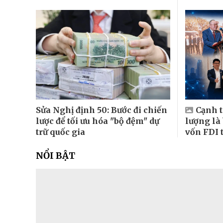
Sửa Nghị định 50: Bước đi chiến
Cạnh t
lược để tối ưu hóa "bộ đệm" dự
lượng 
trữ quốc gia
vốn FDI 
NỔI BẬT