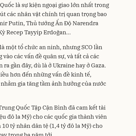
Quốc là sự kiện ngoại giao lớn nhất trong
t các nhân vật chính trị quan trọng bao
ir Putin, Thủ tướng Ấn Độ Narendra
 Kỳ Recep Tayyip Erdoğan…
là một tổ chức an ninh, nhưng SCO lần
 vào các vấn đề quân sự, và tất cả các
 ra gần đây, dù là ở Ukraine hay ở Gaza.
iều hơn đến những vấn đề kinh tế,
ị nhằm gia tăng tầm ảnh hưởng của nước
Trung Quốc Tập Cận Bình đã cam kết tài
iệu đô la Mỹ) cho các quốc gia thành viên
0 tỷ nhân dân tệ (1,4 tỷ đô la Mỹ) cho
y trong ba năm tới.