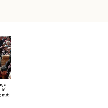
học
 tế
g mới