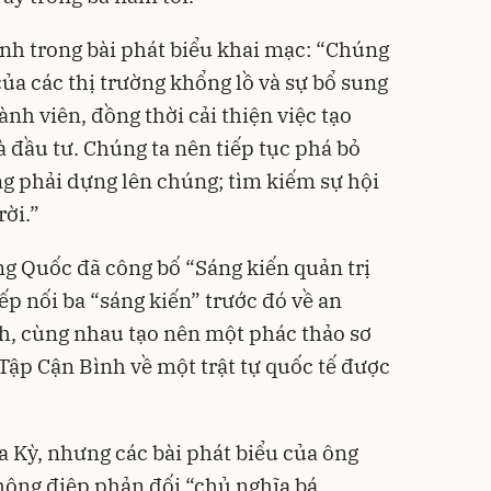
h trong bài phát biểu khai mạc: “Chúng
ủa các thị trường khổng lồ và sự bổ sung
ành viên, đồng thời cải thiện việc tạo
 đầu tư. Chúng ta nên tiếp tục phá bỏ
g phải dựng lên chúng; tìm kiếm sự hội
rời.”
 Quốc đã công bố “Sáng kiến ​​quản trị
ếp nối ba “sáng kiến” trước đó về an
nh, cùng nhau tạo nên một phác thảo sơ
Tập Cận Bình về một trật tự quốc tế được
a Kỳ, nhưng các bài phát biểu của ông
hông điệp phản đối “chủ nghĩa bá