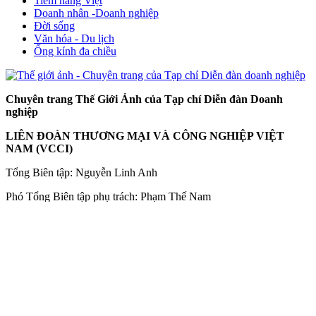
Tiềm năng Việt
Doanh nhân -Doanh nghiệp
Đời sống
Văn hóa - Du lịch
Ống kính đa chiều
Chuyên trang Thế Giới Ảnh của Tạp chí Diễn đàn Doanh
nghiệp
LIÊN ĐOÀN THƯƠNG MẠI VÀ CÔNG NGHIỆP VIỆT
NAM (VCCI)
Tổng Biên tập: Nguyễn Linh Anh
Phó Tổng Biên tập phụ trách: Phạm Thế Nam
Trụ sở Hà Nội: Toà nhà VCCI, số 9 Đào Duy Anh, Kim Liên, Hà
Nội
VPĐD: Toà nhà VCCI, 171 Võ Thị Sáu, Thành phố Hồ Chí Minh
Hotline: 0977113789
Giấy phép số 208/GP-BTTTT cấp ngày 30/07/2024 sửa đổi, bổ