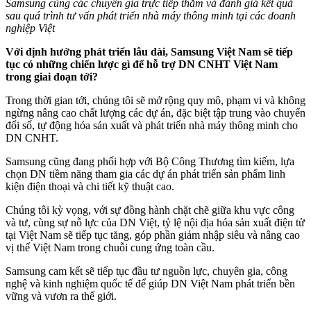
Samsung cùng các chuyên gia trực tiếp thăm và đánh giá kết quả
sau quá trình tư vấn phát triển nhà máy thông minh tại các doanh
nghiệp Việt
Với định hướng phát triển lâu dài, Samsung Việt Nam sẽ tiếp
tục có những chiến lược gì để hỗ trợ DN CNHT Việt Nam
trong giai đoạn tới?
Trong thời gian tới, chúng tôi sẽ mở rộng quy mô, phạm vi và không
ngừng nâng cao chất lượng các dự án, đặc biệt tập trung vào chuyển
đổi số, tự động hóa sản xuất và phát triển nhà máy thông minh cho
DN CNHT.
Samsung cũng đang phối hợp với Bộ Công Thương tìm kiếm, lựa
chọn DN tiềm năng tham gia các dự án phát triển sản phẩm linh
kiện điện thoại và chi tiết kỹ thuật cao.
Chúng tôi kỳ vọng, với sự đồng hành chặt chẽ giữa khu vực công
và tư, cùng sự nỗ lực của DN Việt, tỷ lệ nội địa hóa sản xuất điện tử
tại Việt Nam sẽ tiếp tục tăng, góp phần giảm nhập siêu và nâng cao
vị thế Việt Nam trong chuỗi cung ứng toàn cầu.
Samsung cam kết sẽ tiếp tục đầu tư nguồn lực, chuyên gia, công
nghệ và kinh nghiệm quốc tế để giúp DN Việt Nam phát triển bền
vững và vươn ra thế giới.