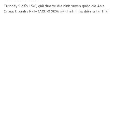
Từ ngày 9 đến 15/8, giải đua xe địa hình xuyên quốc gia Asia
Cross Country Rally (AXCR) 2026 sẽ chính thức diễn ra tại Thái
Lan. Đại diện cho phong trào đua xe địa hình Việt Nam tranh tài
ở đấu trường khu vực năm...
Chuyển cơ quan điều tra vụ gần 1 tấn thịt lợn