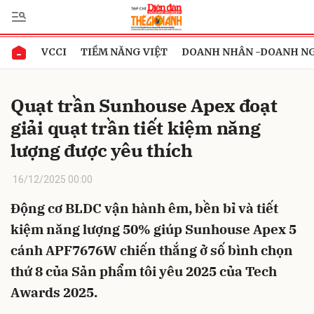
VCCI
TIỀM NĂNG VIỆT
DOANH NHÂN -DOANH N
Gửi bình luận
Quạt trần Sunhouse Apex đoạt
giải quạt trần tiết kiệm năng
lượng được yêu thích
16/12/2025 00:00
Động cơ BLDC vận hành êm, bền bỉ và tiết
Hủy
Gửi
kiệm năng lượng 50% giúp Sunhouse Apex 5
cánh APF7676W chiến thắng ở số bình chọn
thứ 8 của Sản phẩm tôi yêu 2025 của Tech
Awards 2025.