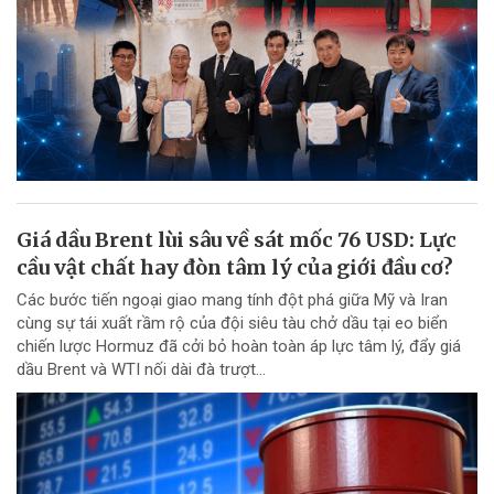
Giá dầu Brent lùi sâu về sát mốc 76 USD: Lực
cầu vật chất hay đòn tâm lý của giới đầu cơ?
Các bước tiến ngoại giao mang tính đột phá giữa Mỹ và Iran
cùng sự tái xuất rầm rộ của đội siêu tàu chở dầu tại eo biển
chiến lược Hormuz đã cởi bỏ hoàn toàn áp lực tâm lý, đẩy giá
dầu Brent và WTI nối dài đà trượt...