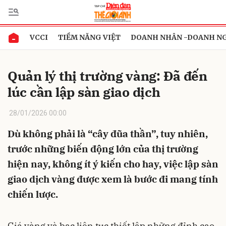
VCCI
TIỀM NĂNG VIỆT
DOANH NHÂN -DOANH N
Gửi bình luận
Quản lý thị trường vàng: Đã đến
lúc cần lập sàn giao dịch
28/01/2026 00:00
Dù không phải là “cây đũa thần”, tuy nhiên,
trước những biến động lớn của thị trường
Hủy
Gửi
hiện nay, không ít ý kiến cho hay, việc lập sàn
giao dịch vàng được xem là bước đi mang tính
chiến lược.
Giá vàng và bạc liên tục thiết lập những đỉnh cao