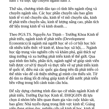
năm 1 và thực tập chuyên ngành năm 3.
Thứ sáu, chương trình đào tạo có tính liên ngành rộng và
chuyên ngành sâu. Các học phần chuyên sâu bao gồm
kinh tế vi mô chuyên sâu, kinh tế vĩ mô chuyên sâu, kinh
tế phát triển chuyên sâu, kinh tế lượng nâng cao, phân tích
dữ liệu trong kinh tế và kinh doanh…
Theo PGS.TS. Nguyễn An Thịnh – Trưởng Khoa Kinh tế
phát triển, ngành kinh tế phát triển (Development
Economics) là ngành mà người học sẽ có cơ hội học hỏi
rất nhiều kiến thức về kinh tế, khoa học xã hội,… Ngành
học tập trung vào nghiên cứu và khám phá, giải thích sự
tăng trưởng và xu hướng phát triển kinh tế thế giới. Qua
quá trình tìm hiểu, phân tích, ngành nghề sẽ giúp sinh viên
biết được cơ sở lý thuyết và thực tiễn về sự phát triển kinh
tế quốc tế, điều mà các quốc gia đang trên đà phát triển có
thể nhìn vào để cải thiện những gì mình còn thiếu sót. Từ
đó tìm ra đúng lối đi riêng giúp kinh tế đất nước phát triển
bền vững trong bối cảnh toàn cầu hóa.
Để xây dựng chương trình đào tạo cử nhân ngành Kinh tế
phát triển, Trường Đại học Kinh tế, ĐHQGHN đã lựa
chọn 4 nhóm bên liên quan tham gia vào cuộc khảo sát,
bao gồm: Nhà tuyển dụng trong lĩnh vực kinh tế; Giảng
viên đang giảng dạy, nghiên cứu về kinh tế học, kinh tế