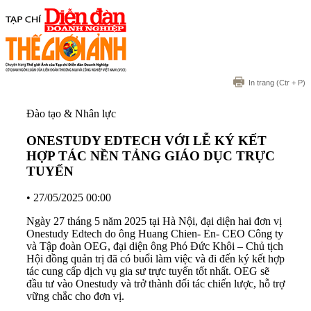
In trang
(Ctr + P)
Đào tạo & Nhân lực
ONESTUDY EDTECH VỚI LỄ KÝ KẾT
HỢP TÁC NỀN TẢNG GIÁO DỤC TRỰC
TUYẾN
•
27/05/2025 00:00
Ngày 27 tháng 5 năm 2025 tại Hà Nội, đại diện hai đơn vị
Onestudy Edtech do ông Huang Chien- En- CEO Công ty
và Tập đoàn OEG, đại diện ông Phó Đức Khôi – Chủ tịch
Hội đồng quản trị đã có buổi làm việc và đi đến ký kết hợp
tác cung cấp dịch vụ gia sư trực tuyến tốt nhất. OEG sẽ
đầu tư vào Onestudy và trở thành đối tác chiến lược, hỗ trợ
vững chắc cho đơn vị.