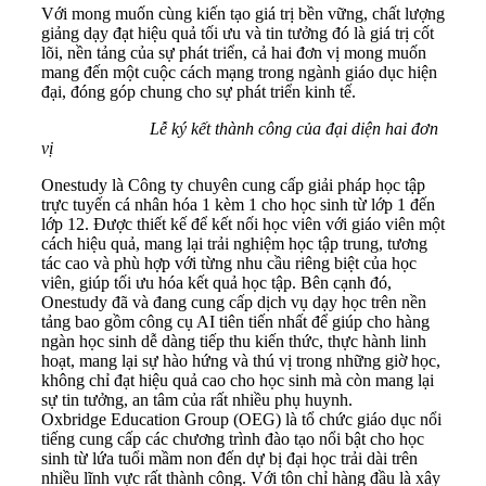
Với mong muốn cùng kiến tạo giá trị bền vững, chất lượng
giảng dạy đạt hiệu quả tối ưu và tin tưởng đó là giá trị cốt
lõi, nền tảng của sự phát triển, cả hai đơn vị mong muốn
mang đến một cuộc cách mạng trong ngành giáo dục hiện
đại, đóng góp chung cho sự phát triển kinh tế.
Lễ ký kết thành công của đại diện hai đơn
vị
Onestudy là Công ty chuyên cung cấp giải pháp học tập
trực tuyến cá nhân hóa 1 kèm 1 cho học sinh từ lớp 1 đến
lớp 12. Được thiết kế để kết nối học viên với giáo viên một
cách hiệu quả, mang lại trải nghiệm học tập trung, tương
tác cao và phù hợp với từng nhu cầu riêng biệt của học
viên, giúp tối ưu hóa kết quả học tập. Bên cạnh đó,
Onestudy đã và đang cung cấp dịch vụ dạy học trên nền
tảng bao gồm công cụ AI tiên tiến nhất để giúp cho hàng
ngàn học sinh dễ dàng tiếp thu kiến thức, thực hành linh
hoạt, mang lại sự hào hứng và thú vị trong những giờ học,
không chỉ đạt hiệu quả cao cho học sinh mà còn mang lại
sự tin tưởng, an tâm của rất nhiều phụ huynh.
Oxbridge Education Group (OEG) là tổ chức giáo dục nổi
tiếng cung cấp các chương trình đào tạo nổi bật cho học
sinh từ lứa tuổi mầm non đến dự bị đại học trải dài trên
nhiều lĩnh vực rất thành công. Với tôn chỉ hàng đầu là xây