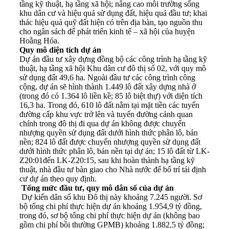
tầng kỹ thuật, hạ tầng xã hội; nâng cao môi trường sống
khu dân cư và hiệu quả sử dụng đất, hiệu quả đầu tư; khai
thác hiệu quả quỹ đất hiện có trên địa bàn, tạo nguồn thu
cho ngân sách để phát triển kinh tế – xã hội của huyện
Hoằng Hóa.
Quy mô diện tích dự án
Dự án đầu tư xây dựng đồng bộ các công trình hạ tầng kỹ
thuật, hạ tầng xã hội Khu dân cư đô thị số 02, với quy mô
sử dụng đất 49,6 ha. Ngoài đầu tư các công trình công
cộng, dự án sẽ hình thành 1.449 lô đất xây dựng nhà ở
(trong đó có 1.364 lô liền kề; 85 lô biệt thự) với diện tích
16,3 ha. Trong đó, 610 lô đất nằm tại mặt tiền các tuyến
đường cấp khu vực trở lên và tuyến đường cảnh quan
chính trong đô thị đi qua dự án không được chuyển
nhượng quyền sử dụng đất dưới hình thức phân lô, bán
nền; 824 lô đất được chuyển nhượng quyền sử dụng đất
dưới hình thức phân lô, bán nền tại dự án; 15 lô đất từ LK-
Z20:01đến LK-Z20:15, sau khi hoàn thành hạ tầng kỹ
thuật, nhà đầu tư bàn giao cho Nhà nước để bố trí tái định
cư dự án theo quy định.
Tổng mức đầu tư, quy mô dân số của dự án
Dự kiến dân số khu Đô thị này khoảng 7.245 người. Sơ
bộ tổng chi phí thực hiện dự án khoảng 1.954,9 tỷ đồng,
trong đó, sơ bộ tổng chi phí thực hiện dự án (không bao
gồm chi phí bồi thường GPMB) khoảng 1.882,5 tỷ đồng;