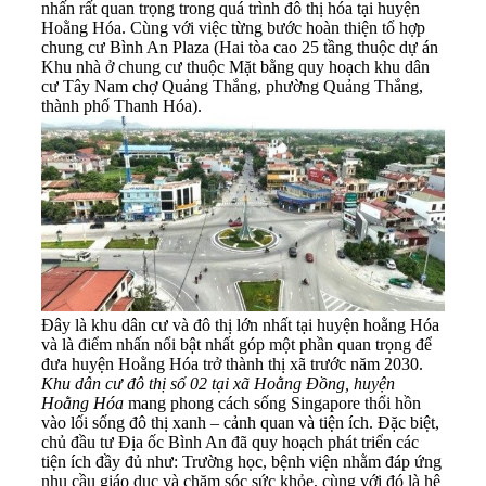
nhấn rất quan trọng trong quá trình đô thị hóa tại huyện
Hoằng Hóa. Cùng với việc từng bước hoàn thiện tổ hợp
chung cư Bình An Plaza (Hai tòa cao 25 tầng thuộc dự án
Khu nhà ở chung cư thuộc Mặt bằng quy hoạch khu dân
cư Tây Nam chợ Quảng Thắng, phường Quảng Thắng,
thành phố Thanh Hóa).
Đây là khu dân cư và đô thị lớn nhất tại huyện hoằng Hóa
và là điểm nhấn nổi bật nhất góp một phần quan trọng để
đưa huyện Hoằng Hóa trở thành thị xã trước năm 2030.
Khu dân cư đô thị số 02 tại xã Hoằng Đồng, huyện
Hoằng Hóa
mang phong cách sống Singapore thổi hồn
vào lối sống đô thị xanh – cảnh quan và tiện ích. Đặc biệt,
chủ đầu tư Địa ốc Bình An đã quy hoạch phát triển các
tiện ích đầy đủ như: Trường học, bệnh viện nhằm đáp ứng
nhu cầu giáo dục và chăm sóc sức khỏe, cùng với đó là hệ