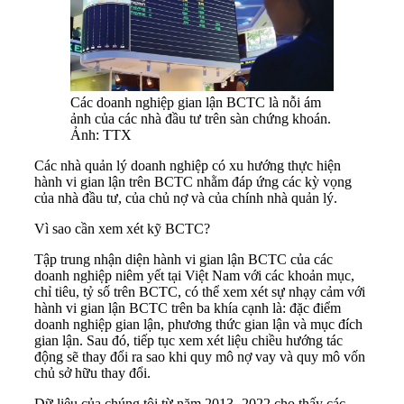
Các doanh nghiệp gian lận BCTC là nỗi ám
ảnh của các nhà đầu tư trên sàn chứng khoán.
Ảnh: TTX
Các nhà quản lý doanh nghiệp có xu hướng thực hiện
hành vi gian lận trên BCTC nhằm đáp ứng các kỳ vọng
của nhà đầu tư, của chủ nợ và của chính nhà quản lý.
Vì sao cần xem xét kỹ BCTC?
Tập trung nhận diện hành vi gian lận BCTC của các
doanh nghiệp niêm yết tại Việt Nam với các khoản mục,
chỉ tiêu, tỷ số trên BCTC, có thể xem xét sự nhạy cảm với
hành vi gian lận BCTC trên ba khía cạnh là: đặc điểm
doanh nghiệp gian lận, phương thức gian lận và mục đích
gian lận. Sau đó, tiếp tục xem xét liệu chiều hướng tác
động sẽ thay đổi ra sao khi quy mô nợ vay và quy mô vốn
chủ sở hữu thay đổi.
Dữ liệu của chúng tôi từ năm 2013- 2022 cho thấy các