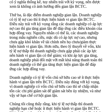
có ý nghĩa thống kê, tuy nhiên trái với kỳ vọng, nên được
xem là không có ảnh hưởng đến gian lận BCTC.
Thứ ba, là đặc điểm doanh nghiệp gian lận. Doanh nghiệp
có tỷ lệ nợ cao thì ít thực hiện hành vi gian lận BCTC.
Điều này trái với kỳ vọng rằng các doanh nghiệp có áp lực
nợ cao thì gia tăng gian lận để đáp ứng các điều khoản của
hợp đồng vay. Nguyên nhân có thể là, các doanh nghiệp
trong mẫu nghiên cứu, mặc dù có áp lực nợ cao, nhưng
chưa gặp khó khăn về tài chính nên họ chưa/giảm thực
hiện hành vi gian lận. Hơn nữa, theo lý thuyết về vốn, khi
tỷ lệ nợ thấp thì doanh nghiệp chưa gặp phải các áp lực
nên hành vi gian lận có thể giảm; và khi áp lực gia tăng,
doanh nghiệp phải đối mặt với mất khả năng thanh toán thì
doanh nghiệp có thể gia tăng thực hiện gian lận để đáp
ứng các hợp đồng vay.
Doanh nghiệp có tỷ lệ vốn chủ sở hữu cao sẽ ít thực hiện
hành vi gian lận trên BCTC. Điều này đúng với kỳ vọng,
vì doanh nghiệp có vốn chủ sở hữu cao thì sẽ chấp nhận
tốn các chi phí giám sát để giám sát bên ủy nhiệm, và như
vậy sẽ hạn chế cơ hội gian lận.
Chúng tôi cũng thấy rằng, khi tỷ lệ nợ thấp thì doanh
nghiệp hạn chế hoặc ít thực hiện hành vi gian lận BCTC.