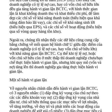
doanh nghiệp có tỷ lệ nợ cao, hay có vốn chủ sở hữu lớn
đều gia tăng hành vi gian lận BCTC, với hình thức gian
lận là khai khống doanh thu và khai thiếu chi phí, để làm
đẹp các chỉ số về khả năng thanh toán (biểu hiện qua khả
năng đảm bảo lãi vay), các chỉ số về khả năng sinh lời
(biểu hiện qua EPS), và các chỉ số về hoạt động (biểu hiện
qua số vòng quay hàng tồn kho).
Ngoài ra, chúng tôi nhận thấy các dữ liệu cũng cung cấp
bằng chứng về mối quan hệ hình chữ U giữa đặc điểm của
doanh nghiệp (có tỷ lệ nợ cao, hay vốn chủ sở hữu lớn)
với khả năng gian lận BCTC. Cụ thể khi tỷ lệ nợ, hoặc
vốn chủ sở hữu còn ở mức thấp thì doanh nghiệp chưa/hạn
chế thực hiện hành vi gian lận, nhưng khi quy mô (vốn và
nợ) tăng lên thì doanh nghiệp gia tăng thực hiện hành vi
gian lận.
Một số hành vi gian lận
Về nguyên nhân chính dẫn đến hành vi gian lận BCTC,
có 3 nguyên nhân: (1) đáp ứng kỳ vọng của chủ nợ theo
các các điều khoản vay nợ; (2) đáp ứng kỳ vọng của nhà
đầu tư, chủ sở hữu thông qua các mục tiêu về lợi nhuận,
về tăng trưởng, về duy trì và phát triển các hoạt động của
doanh nghiệp để giữ giá cổ phiếu; (3) đáp ứng mục tiêu cá