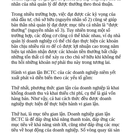
nhân của nhà quản lý để được thưởng theo thoả thuận.
Trong nhiều trường hợp, việc đạt được các kỳ vọng của
nhà đầu tư, chủ sở hữu (nguyên nhân số 2) cũng sẽ giúp
bản thân nhà quản lý đạt được mục tiêu cá nhân là “được
thưởng” (nguyên nhân số 3). Tuy nhiên trong một số
trường hợp, các động cơ cũng có thể khác nhau, ví dụ nhà
quản lý doanh nghiệp có thể chỉ đạo thực hiện các khoản
bán chịu nhiều rủi ro để có được lợi nhuận cao trong năm
hiện tại nhằm nhận được các khoản tiền thưởng bất chấp
những tổn thất có thể xảy ra cho chủ sở hữu khi không thể
thu hồi những khoản nợ phải thu này trong tương lai.
Hành vi gian lận BCTC của các doanh nghiệp niêm yết
xuất phát và diễn biến theo các yếu tố gồm:
Thứ nhất, phương thức gian lận của doanh nghiệp là khai
khống doanh thu và khai thiếu chi phí, cụ thể là giá vốn
hàng bán. Như vậy, cả hai cách thức đều được doanh
nghiệp thực hiện để thực hiện hành vi gian lận.
Thứ hai, là mục tiêu gian lận. Doanh nghiệp gian lận
BCTC là để đáp ứng khả năng thanh toán, đáp ứng các
mục tiêu về khả năng sinh lời, cũng như đáp ứng các mục
tiêu về hoạt động của doanh nghiệp. Số vòng quay tài sản