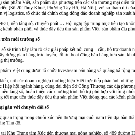
thụ sản phẩm Việt, sản phẩm địa phương trên các sàn thương mại điện t
 triển (Số 20 Thụy Khuê, Phường Tây Hồ, Hà Nội), với sự tham dự của
n vị logistics, tổ chức tài chính cùng đông đảo doanh nghiệp sản xuất
ĐT, nền tảng số, chuyển phát … Hội nghị tập trung mục tiêu tạo không 
ộng kênh phân phối và thúc đẩy tiêu thụ sản phẩm Việt, sản phẩm địa p
t trên môi trường số
 số sẽ trình bày làm rõ các giải pháp kết nối cung – cầu, hỗ trợ doanh 
y dựng gian hàng trực tuyến, tối ưu hoạt động bán hàng trên sàn, khai 
g thị trường.
n phẩm Việt cũng được tổ chức livestream bán hàng và quảng bá rộng rãi
kiến, nơi các doanh nghiệp thương hiệu Việt trực tiếp phản ánh những t
các Hiệp hội ngành hàng, cùng đại diện Sở Công Thương các địa phương 
 nền tảng số, hoàn thiện các chương trình hỗ trợ phù hợp với từng nh
g tới mục tiêu thúc đẩy tiêu thụ sản phẩm Việt thông qua các kênh phân
i gắn với chuyển đổi số
 quan trọng trong chuỗi xúc tiến thương mại cuối năm trên địa bàn th
ường Thủ đô.
5 tại Khu Trung tâm Xúc tiến thương mại nông nghiệp, số 489 đường 