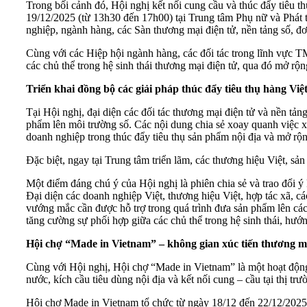
Trong bối cảnh đó, Hội nghị kết nối cung cầu và thúc đẩy tiêu 
19/12/2025 (từ 13h30 đến 17h00) tại Trung tâm Phụ nữ và Phát
nghiệp, ngành hàng, các Sàn thương mại điện tử, nền tảng số, đơ
Cùng với các Hiệp hội ngành hàng, các đối tác trong lĩnh vực TM
các chủ thể trong hệ sinh thái thương mại điện tử, qua đó mở r
Triển khai đồng bộ các giải pháp thúc đẩy tiêu thụ hàng Việ
Tại Hội nghị, đại diện các đối tác thương mại điện tử và nền tảng
phẩm lên môi trường số. Các nội dung chia sẻ xoay quanh việc xâ
doanh nghiệp trong thúc đẩy tiêu thụ sản phẩm nội địa và mở rộn
Đặc biệt, ngay tại Trung tâm triển lãm, các thương hiệu Việt, sả
Một điểm đáng chú ý của Hội nghị là phiên chia sẻ và trao đổi ý 
Đại diện các doanh nghiệp Việt, thương hiệu Việt, hợp tác xã, 
vướng mắc cần được hỗ trợ trong quá trình đưa sản phẩm lên các
tăng cường sự phối hợp giữa các chủ thể trong hệ sinh thái, hướn
Hội chợ “Made in Vietnam” – không gian xúc tiến thương mạ
Cùng với Hội nghị, Hội chợ “Made in Vietnam” là một hoạt động
nước, kích cầu tiêu dùng nội địa và kết nối cung – cầu tại thị tr
Hội chợ Made in Vietnam tổ chức từ ngày 18/12 đến 22/12/202