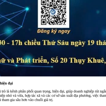
hiện đại
rò là kênh phân phối quan trọng, hiện đại, giúp doanh nghiệp rút ngắn
iệp nhỏ và vừa, hợp tác xã và các cơ sở sản xuất địa phương, việc tham
 tham gia sâu hơn vào chuỗi giá trị.