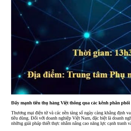
Đẩy mạnh tiêu thụ hàng Việt thông qua các kênh phân phối 
Thương mại điện tử và các nền tảng số ngày càng khẳng định vai t
tiêu dùng. Đối với doanh nghiệp Việt Nam, đặc biệt là doanh ngh
những giải pháp thiết thực nhằm nâng cao năng lực cạnh tranh và