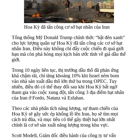
Hoa Kỳ đã tấn công cơ sở hạt nhân của Iran
Tổng thống Mỹ Donald Trump chính thức “bật đèn xanh”
cho lực lượng quân sự Hoa Kỳ đã tấn công các cơ sở hạt
nhân Iran. Điều này không chỉ đẩy cuộc chiến đi quá giới
hạn mà còn phá hỏng mọi kịch bản ước tính về giá dầu thế
giới.
Trong 10 ngày liên tục, thị trường dầu thô đã phản ứng
khá chậm rãi, chỉ tăng khoảng 10% khi Israel ném bom
vào nhà sản xuất dầu thô lớn thứ ba trong OPEC. Tuy
nhiên, điều đó có thể thay đổi sau khi Hoa Kỳ bất ngờ
tham gia vào cuộc xung đột, tấn công 3 địa điểm hạt nhân
của Iran ở Fordo, Natanz và Esfahan.
Theo các nhà phân tích năng lượng, sự tham chiến của
Hoa Kỳ sẽ gây sức ép khổng lồ lên Iran, họ sẽ tìm mọi
cách trả đũa, và mục tiêu có thể gây thiệt hại lớn nhất
chính là cơ sở sản xuất năng lượng trong khu vực.
Scott Modell, Giám đốc điều hành của công ty tư vấn