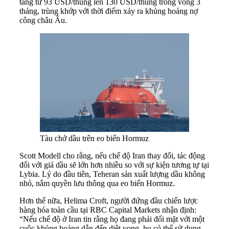
tăng từ 93 USD/thùng lên 130 USD/thùng trong vòng 3
tháng, trùng khớp với thời điểm xảy ra khủng hoảng nợ
công châu Âu.
Tàu chở dầu trên eo biển Hormuz
Scott Modell cho rằng, nếu chế độ Iran thay đổi, tác động
đối với giá dầu sẽ lớn hơn nhiều so với sự kiện tương tự tại
Lybia. Lý do đầu tiên, Teheran sản xuất lượng dầu không
nhỏ, nắm quyền lưu thông qua eo biển Hormuz.
Hơn thế nữa, Helima Croft, người đứng đầu chiến lược
hàng hóa toàn cầu tại RBC Capital Markets nhận định:
“Nếu chế độ ở Iran tin rằng họ đang phải đối mặt với một
cuộc khủng hoảng dẫn đến diệt vong, họ có thể sử dụng