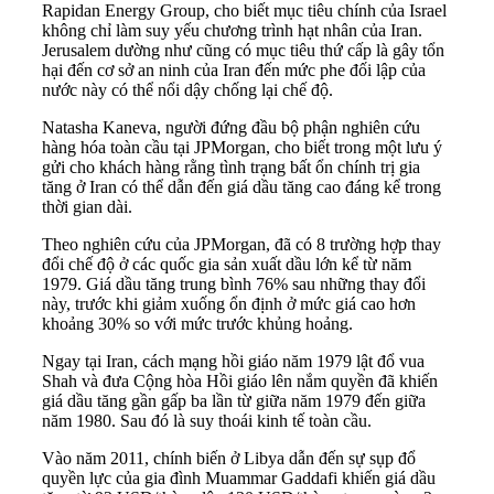
Rapidan Energy Group, cho biết mục tiêu chính của Israel
không chỉ làm suy yếu chương trình hạt nhân của Iran.
Jerusalem dường như cũng có mục tiêu thứ cấp là gây tổn
hại đến cơ sở an ninh của Iran đến mức phe đối lập của
nước này có thể nổi dậy chống lại chế độ.
Natasha Kaneva, người đứng đầu bộ phận nghiên cứu
hàng hóa toàn cầu tại JPMorgan, cho biết trong một lưu ý
gửi cho khách hàng rằng tình trạng bất ổn chính trị gia
tăng ở Iran có thể dẫn đến giá dầu tăng cao đáng kể trong
thời gian dài.
Theo nghiên cứu của JPMorgan, đã có 8 trường hợp thay
đổi chế độ ở các quốc gia sản xuất dầu lớn kể từ năm
1979. Giá dầu tăng trung bình 76% sau những thay đổi
này, trước khi giảm xuống ổn định ở mức giá cao hơn
khoảng 30% so với mức trước khủng hoảng.
Ngay tại Iran, cách mạng hồi giáo năm 1979 lật đổ vua
Shah và đưa Cộng hòa Hồi giáo lên nắm quyền đã khiến
giá dầu tăng gần gấp ba lần từ giữa năm 1979 đến giữa
năm 1980. Sau đó là suy thoái kinh tế toàn cầu.
Vào năm 2011, chính biến ở Libya dẫn đến sự sụp đổ
quyền lực của gia đình Muammar Gaddafi khiến giá dầu