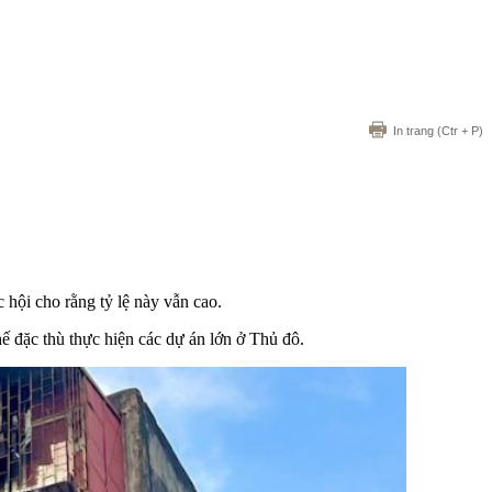
In trang
(Ctr + P)
hội cho rằng tỷ lệ này vẫn cao.
 đặc thù thực hiện các dự án lớn ở Thủ đô.