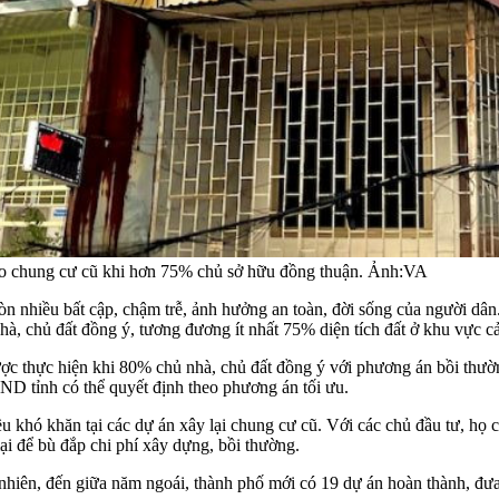
tạo chung cư cũ khi hơn 75% chủ sở hữu đồng thuận. Ảnh:VA
 còn nhiều bất cập, chậm trễ, ảnh hưởng an toàn, đời sống của người d
, chủ đất đồng ý, tương đương ít nhất 75% diện tích đất ở khu vực cả
ợc thực hiện khi 80% chủ nhà, chủ đất đồng ý với phương án bồi thườn
ND tỉnh có thể quyết định theo phương án tối ưu.
iều khó khăn tại các dự án xây lại chung cư cũ. Với các chủ đầu tư, họ
i để bù đắp chi phí xây dựng, bồi thường.
hiên, đến giữa năm ngoái, thành phố mới có 19 dự án hoàn thành, đưa 