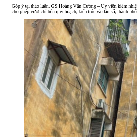
Góp ý tại thảo luận, GS Hoàng Văn Cường – Ủy viên kiêm nhiệm
cho phép vượt chỉ tiêu quy hoạch, kiến trúc và dân số, thành ph