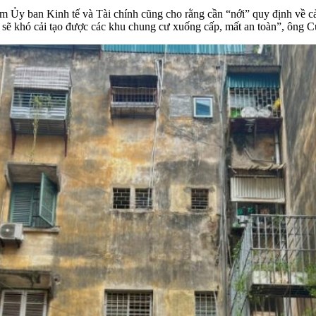
 Ủy ban Kinh tế và Tài chính cũng cho rằng cần “nới” quy định về c
ố sẽ khó cải tạo được các khu chung cư xuống cấp, mất an toàn”, ông 