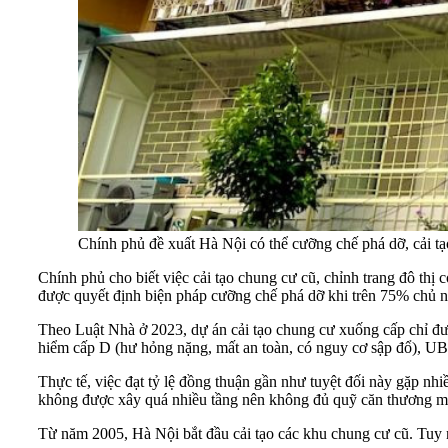
Chính phủ đề xuất Hà Nội có thể cưỡng chế phá dỡ, cải 
Chính phủ cho biết việc cải tạo chung cư cũ, chỉnh trang đô thị
được quyết định biện pháp cưỡng chế phá dỡ khi trên 75% chủ nhà
Theo Luật Nhà ở 2023, dự án cải tạo chung cư xuống cấp chỉ đư
hiểm cấp D (hư hỏng nặng, mất an toàn, có nguy cơ sập đổ), UB
Thực tế, việc đạt tỷ lệ đồng thuận gần như tuyệt đối này gặp nh
không được xây quá nhiều tầng nên không đủ quỹ căn thương mạ
Từ năm 2005, Hà Nội bắt đầu cải tạo các khu chung cư cũ. Tuy n