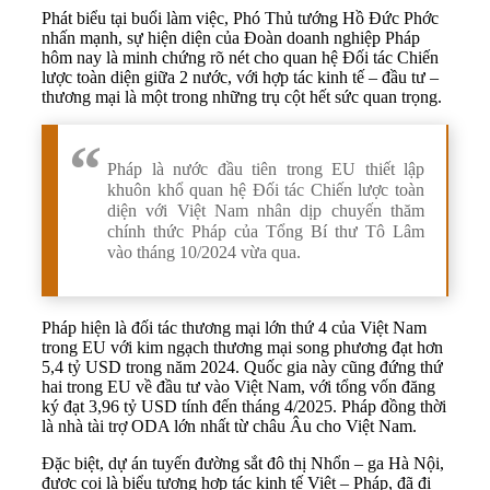
Phát biểu tại buổi làm việc, Phó Thủ tướng Hồ Đức Phớc
nhấn mạnh, sự hiện diện của Đoàn doanh nghiệp Pháp
hôm nay là minh chứng rõ nét cho quan hệ Đối tác Chiến
lược toàn diện giữa 2 nước, với hợp tác kinh tế – đầu tư –
thương mại là một trong những trụ cột hết sức quan trọng.
Pháp là nước đầu tiên trong EU thiết lập
khuôn khổ quan hệ Đối tác Chiến lược toàn
diện với Việt Nam nhân dịp chuyến thăm
chính thức Pháp của Tổng Bí thư Tô Lâm
vào tháng 10/2024 vừa qua.
Pháp hiện là đối tác thương mại lớn thứ 4 của Việt Nam
trong EU với kim ngạch thương mại song phương đạt hơn
5,4 tỷ USD trong năm 2024. Quốc gia này cũng đứng thứ
hai trong EU về đầu tư vào Việt Nam, với tổng vốn đăng
ký đạt 3,96 tỷ USD tính đến tháng 4/2025. Pháp đồng thời
là nhà tài trợ ODA lớn nhất từ châu Âu cho Việt Nam.
Đặc biệt, dự án tuyến đường sắt đô thị Nhổn – ga Hà Nội,
được coi là biểu tượng hợp tác kinh tế Việt – Pháp, đã đi