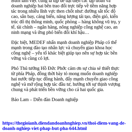
Buổi làm việc cũng là dịp để đại diện các tập đoàn và
doanh nghiệp hai bên trao đổi trực tiếp về tiềm năng hợp
tác trong nhiều lĩnh vực then chốt như: đường sắt tốc độ
cao, sân bay, cảng biển, năng lượng tái tạo, điện gió, kiến
trúc đô thị thông minh, quốc phòng – hàng không vũ trụ, y
tế, tài chính – ngân hàng, nông nghiệp công nghệ cao, an
ninh mạng và ứng phó biến đổi khí hậu…
Đặc biệt, MEDEF nhấn mạnh doanh nghiệp Pháp có thế
mạnh trong đào tạo nhân lực và chuyển giao khoa học
công nghệ – yếu tố khác biệt giúp tạo nên sự hợp tác bền
vững và cùng có lợi.
Phó Thủ tướng Hồ Đức Phớc cảm ơn sự chia sẻ thiết thực
từ phía Pháp, đồng thời bày tỏ mong muốn doanh nghiệp
hai nước tiếp tục đồng hành, đẩy mạnh chuyển giao công
nghệ và mở rộng hợp tác đầu tư, hướng tới sự thịnh vượng
chung và phát triển bền vững cho cả hai quốc gia.
Bảo Lam – Diễn đàn Doanh nghiệp
https://thegioianh.diendandoanhnghiep.vn/thoi-diem-vang-de-
doanh-nghiep-viet-phap-but-pha-644.html