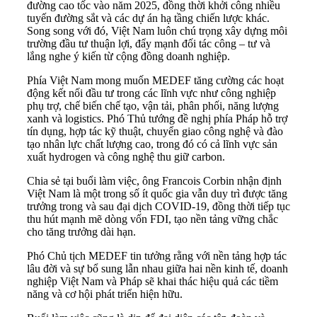
đường cao tốc vào năm 2025, đồng thời khởi công nhiều
tuyến đường sắt và các dự án hạ tầng chiến lược khác.
Song song với đó, Việt Nam luôn chú trọng xây dựng môi
trường đầu tư thuận lợi, đẩy mạnh đối tác công – tư và
lắng nghe ý kiến từ cộng đồng doanh nghiệp.
Phía Việt Nam mong muốn MEDEF tăng cường các hoạt
động kết nối đầu tư trong các lĩnh vực như công nghiệp
phụ trợ, chế biến chế tạo, vận tải, phân phối, năng lượng
xanh và logistics. Phó Thủ tướng đề nghị phía Pháp hỗ trợ
tín dụng, hợp tác kỹ thuật, chuyển giao công nghệ và đào
tạo nhân lực chất lượng cao, trong đó có cả lĩnh vực sản
xuất hydrogen và công nghệ thu giữ carbon.
Chia sẻ tại buổi làm việc, ông Francois Corbin nhận định
Việt Nam là một trong số ít quốc gia vẫn duy trì được tăng
trưởng trong và sau đại dịch COVID-19, đồng thời tiếp tục
thu hút mạnh mẽ dòng vốn FDI, tạo nền tảng vững chắc
cho tăng trưởng dài hạn.
Phó Chủ tịch MEDEF tin tưởng rằng với nền tảng hợp tác
lâu đời và sự bổ sung lẫn nhau giữa hai nền kinh tế, doanh
nghiệp Việt Nam và Pháp sẽ khai thác hiệu quả các tiềm
năng và cơ hội phát triển hiện hữu.