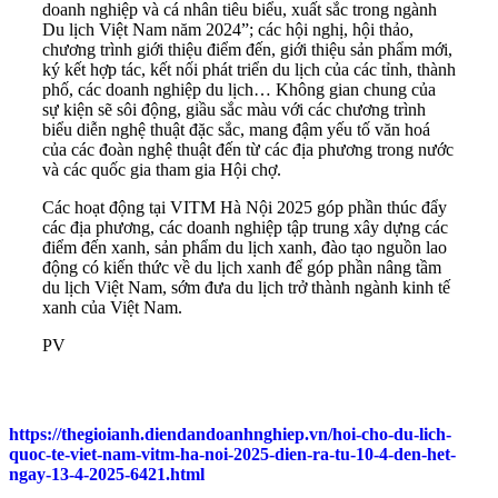
doanh nghiệp và cá nhân tiêu biểu, xuất sắc trong ngành
Du lịch Việt Nam năm 2024”; các hội nghị, hội thảo,
chương trình giới thiệu điểm đến, giới thiệu sản phẩm mới,
ký kết hợp tác, kết nối phát triển du lịch của các tỉnh, thành
phố, các doanh nghiệp du lịch… Không gian chung của
sự kiện sẽ sôi động, giầu sắc màu với các chương trình
biểu diễn nghệ thuật đặc sắc, mang đậm yếu tố văn hoá
của các đoàn nghệ thuật đến từ các địa phương trong nước
và các quốc gia tham gia Hội chợ.
Các hoạt động tại VITM Hà Nội 2025 góp phần thúc đẩy
các địa phương, các doanh nghiệp tập trung xây dựng các
điểm đến xanh, sản phẩm du lịch xanh, đào tạo nguồn lao
động có kiến thức về du lịch xanh để góp phần nâng tầm
du lịch Việt Nam, sớm đưa du lịch trở thành ngành kinh tế
xanh của Việt Nam.
PV
https://thegioianh.diendandoanhnghiep.vn/hoi-cho-du-lich-
quoc-te-viet-nam-vitm-ha-noi-2025-dien-ra-tu-10-4-den-het-
ngay-13-4-2025-6421.html