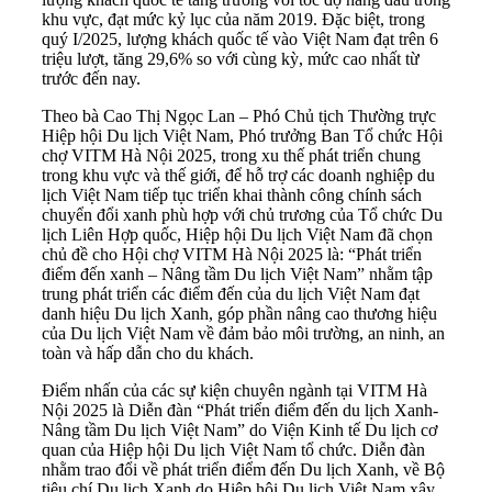
khu vực, đạt mức kỷ lục của năm 2019. Đặc biệt, trong
quý I/2025, lượng khách quốc tế vào Việt Nam đạt trên 6
triệu lượt, tăng 29,6% so với cùng kỳ, mức cao nhất từ
trước đến nay.
Theo bà Cao Thị Ngọc Lan – Phó Chủ tịch Thường trực
Hiệp hội Du lịch Việt Nam, Phó trưởng Ban Tổ chức Hội
chợ VITM Hà Nội 2025, trong xu thế phát triển chung
trong khu vực và thế giới, để hỗ trợ các doanh nghiệp du
lịch Việt Nam tiếp tục triển khai thành công chính sách
chuyển đổi xanh phù hợp với chủ trương của Tổ chức Du
lịch Liên Hợp quốc, Hiệp hội Du lịch Việt Nam đã chọn
chủ đề cho Hội chợ VITM Hà Nội 2025 là: “Phát triển
điểm đến xanh – Nâng tầm Du lịch Việt Nam” nhằm tập
trung phát triển các điểm đến của du lịch Việt Nam đạt
danh hiệu Du lịch Xanh, góp phần nâng cao thương hiệu
của Du lịch Việt Nam về đảm bảo môi trường, an ninh, an
toàn và hấp dẫn cho du khách.
Điểm nhấn của các sự kiện chuyên ngành tại VITM Hà
Nội 2025 là Diễn đàn “Phát triển điểm đến du lịch Xanh-
Nâng tầm Du lịch Việt Nam” do Viện Kinh tế Du lịch cơ
quan của Hiệp hội Du lịch Việt Nam tổ chức. Diễn đàn
nhằm trao đổi về phát triển điểm đến Du lịch Xanh, về Bộ
tiêu chí Du lịch Xanh do Hiệp hội Du lịch Việt Nam xây