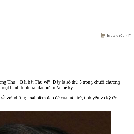
In trang
(Ctr + P)
ng Thụ – Bài hát Thu về”. Đây là số thứ 5 trong chuỗi chương
ột hành trình trải dài hơn nửa thế kỷ.
 với những hoài niệm đẹp đẽ của tuổi trẻ, tình yêu và ký ức