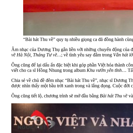
“Bài hát Thu về” quy tụ nhiều giọng ca đã đồng hành cù
Âm nhạc của Dương Thụ gắn liền với những chuyển động của đất 
về Hà Nội, Tháng Tư về…
; về tình yêu say đắm trong
Vẫn hát l
Ông cũng để lại dấu ấn đặc biệt khi góp phần Việt hóa thành 
viết cho ca sĩ Hồng Nhung trong album
Khu vườn yên tĩnh
… Tất
Chia sẻ về chủ đề đêm nhạc “Bài hát Thu về”, nhạc sĩ Dương Thụ
được nhìn thấy một bầu trời xanh trong và lắng đọng. Cuộc đời 
Ông cũng tiết lộ, chương trình sẽ mở đầu bằng
Bài hát Thu về
và