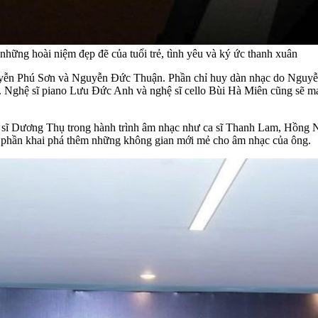
những hoài niệm đẹp đẽ của tuổi trẻ, tình yêu và ký ức thanh xuân
guyễn Phú Sơn và Nguyễn Đức Thuận. Phần chỉ huy dàn nhạc do Nguy
ghệ sĩ piano Lưu Đức Anh và nghệ sĩ cello Bùi Hà Miên cũng sẽ ma
ạc sĩ Dương Thụ trong hành trình âm nhạc như ca sĩ Thanh Lam, Hồn
 phần khai phá thêm những không gian mới mẻ cho âm nhạc của ông.