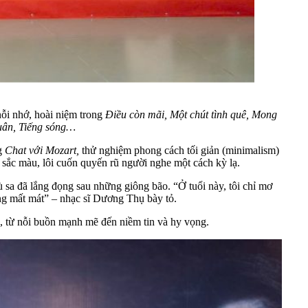
nỗi nhớ, hoài niệm trong
Điều còn mãi, Một chút tình quê, Mong
xuân, Tiếng sóng…
ng
Chat với Mozart,
thử nghiệm phong cách tối giản (minimalism)
ắc màu, lôi cuốn quyến rũ người nghe một cách kỳ lạ.
 sa đã lắng đọng sau những giông bão. “Ở tuổi này, tôi chỉ mơ
ng mất mát” – nhạc sĩ Dương Thụ bày tỏ.
 từ nỗi buồn mạnh mẽ đến niềm tin và hy vọng.