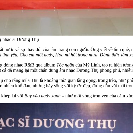
ng nhạc sĩ Dương Thụ
nước và sự thay đổi của tâm trạng con người. Ông viết về tình quê, 
ời tình yêu, Cho em một ngày, Họa mi hót trong mưa, Đánh thức tầm 
công dòng nhạc R&B qua album
Tóc ngắn
của Mỹ Linh, tạo ra hiện tượ
 cả đã mang lại một chân dung âm nhạc Dương Thụ phong phú, nhiều s
 cho rằng mùa Thu là khoảng thời gian lắng đọng, trong trẻo, như phù
có nhiều khổ đau, nhưng hãy sống với ký ức đẹp, đừng dằn vặt mãi tro
 khép lại với
Bay vào ngày xanh
– như một vòng trọn vẹn của cảm xúc,