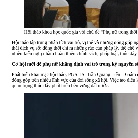
Hội thảo khoa học quốc gia với chủ đề “Phụ nữ trong thời 
Hội thảo tập trung phân tích vai trò, vị thế và những đóng góp ng
thái dịch vụ số; đồng thời chỉ ra những rào cản pháp lý, thể ch
nhiều kiến nghị nhằm hoàn thiện chính sách, pháp luật, thúc đẩy
Cơ hội mới để phụ nữ khẳng định vai trò trong kỷ nguyên s
Phát biểu khai mạc hội thảo, PGS.TS. Trần Quang Tiến – Giám đ
đóng góp trên nhiều lĩnh vực của đời sống xã hội. Việc tạo điều 
quan trọng thúc đẩy phát triển bền vững đất nước.