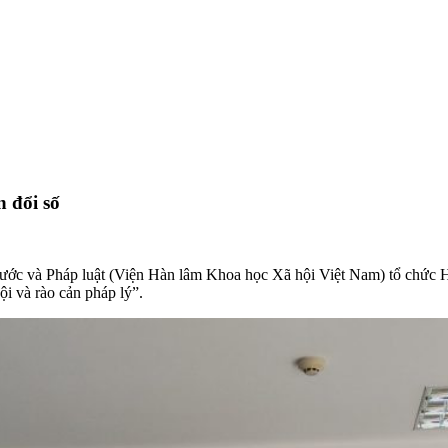
n đổi số
ớc và Pháp luật (Viện Hàn lâm Khoa học Xã hội Việt Nam) tổ chức Hội
ội và rào cản pháp lý”.