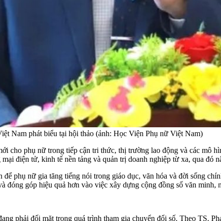
t Nam phát biểu tại hội thảo (ảnh: Học Viện Phụ nữ Việt Nam)
ới cho phụ nữ trong tiếp cận tri thức, thị trường lao động và các mô h
i điện tử, kinh tế nền tảng và quản trị doanh nghiệp từ xa, qua đó nâng
n để phụ nữ gia tăng tiếng nói trong giáo dục, văn hóa và đời sống chín
cực và đóng góp hiệu quả hơn vào việc xây dựng cộng đồng số văn minh, 
đang phải đối mặt trong quá trình tham gia chuyển đổi số. Theo TS. 