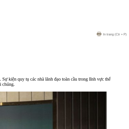
In trang
(Ctr + P)
 Sự kiện quy tụ các nhà lãnh đạo toàn cầu trong lĩnh vực thể
i chúng.