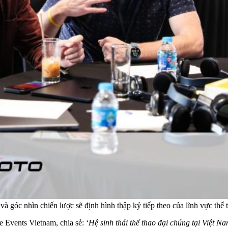
à góc nhìn chiến lược sẽ định hình thập kỷ tiếp theo của lĩnh vực thể 
 Events Vietnam, chia sẻ: ‘
Hệ sinh thái thể thao đại chúng tại Việt 