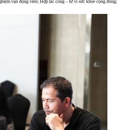
ghiệm vận động viên; Hợp tác công – tư vì sức khỏe cộng đồng;