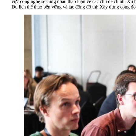
vực công nghệ sẽ cùng nhau thảo luận về các chủ đề chính: Xu 
Du lịch thể thao bền vững và tác động đô thị; Xây dựng cộng đ