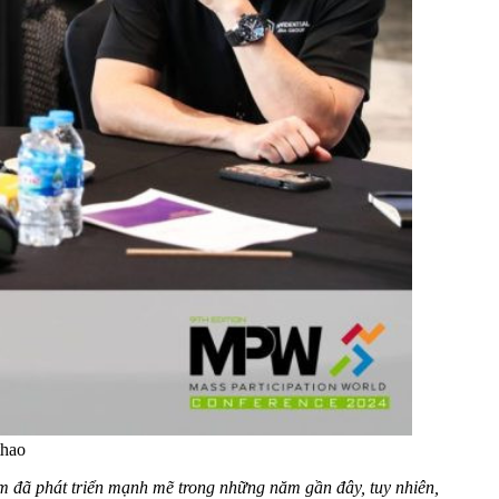
thao
Nam đã phát triển mạnh mẽ trong những năm gần đây, tuy nhiên,