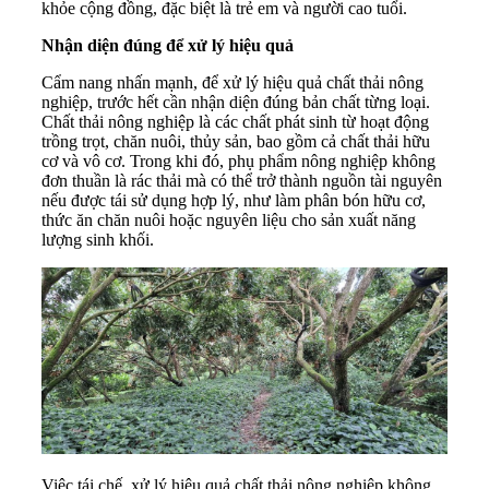
khỏe cộng đồng, đặc biệt là trẻ em và người cao tuổi.
Nhận diện đúng để xử lý hiệu quả
Cẩm nang nhấn mạnh, để xử lý hiệu quả chất thải nông
nghiệp, trước hết cần nhận diện đúng bản chất từng loại.
Chất thải nông nghiệp là các chất phát sinh từ hoạt động
trồng trọt, chăn nuôi, thủy sản, bao gồm cả chất thải hữu
cơ và vô cơ. Trong khi đó, phụ phẩm nông nghiệp không
đơn thuần là rác thải mà có thể trở thành nguồn tài nguyên
nếu được tái sử dụng hợp lý, như làm phân bón hữu cơ,
thức ăn chăn nuôi hoặc nguyên liệu cho sản xuất năng
lượng sinh khối.
Việc tái chế, xử lý hiệu quả chất thải nông nghiệp không