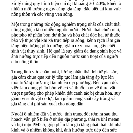
xử lý đúng quy trình hiện chỉ đạt khoảng 30–40%, khiến ô
nhiễm môi trường ngày càng gia tăng, đặc biệt tại khu vực
nông thôn và các vùng ven sông.
Một trong những tác động nghiêm trọng nhất của chất thải
nông nghiệp là ô nhiễm nguồn nước. Nước thải chứa nitơ,
photpho từ phân bón dư thừa và hóa chất độc hại từ thuốc
bảo vệ thực vật khi xả trực tiếp ra sông, kênh rạch làm gia
tăng hiện tượng phú dưỡng, giảm oxy hòa tan, gây chết
sinh vật thủy sinh. Hệ quả là suy giảm đa dạng sinh học và
ảnh hưởng trực tiếp đến nguồn nước sinh hoạt của người
dân nông thôn.
Trong lĩnh vực chăn nuôi, lượng phân thải lớn từ gia súc,
gia cầm chưa qua xử lý tiếp tục làm gia tăng áp lực lên
môi trường nước mặt tại nhiều địa phương. Bên cạnh đó,
việc lạm dụng phân bón vô cơ và thuốc bảo vệ thực vật
vượt ngưỡng cho phép khiến đất canh tác bị chua hóa, suy
giảm vi sinh vật có lợi, làm giảm năng suất cây trồng và
gia tăng chi phí sản xuất cho nông dân.
Ngoài ô nhiễm đất và nước, tình trạng đốt rơm rạ sau thu
hoạch vẫn phổ biến ở nhiều địa phương, thải ra khí metan
và bụi mịn PM2.5, góp phần làm gia tăng phát thải khí nhà
kính và ô nhiễm không khí, ảnh hưởng trực tiếp đến sức