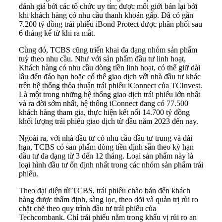
đánh giá bởi các tổ chức uy tín; được môi giới bán lại bởi
khi khách hàng có nhu cầu thanh khoản gấp. Đã có gần
7.200 tỷ đồng trái phiếu iBond Protect được phân phối sau
6 tháng kể từ khi ra mắt.
Cùng đó, TCBS cũng triển khai đa dạng nhóm sản phẩm
tuỳ theo nhu cầu. Như với sản phẩm đầu tư linh hoạt,
Khách hàng có nhu cầu dòng tiền linh hoạt, có thể giữ dài
lâu đến đáo hạn hoặc có thể giao dịch với nhà đầu tư khác
trên hệ thống thỏa thuận trái phiếu iConnect của TCInvest.
Là một trong những hệ thống giao dịch trái phiếu lớn nhất
và ra đời sớm nhất, hệ thống iConnect đang có 77.500
khách hàng tham gia, thực hiện kết nối 14.700 tỷ đồng
khối lượng trái phiếu giao dịch từ đầu năm 2023 đến nay.
Ngoài ra, với nhà đầu tư có nhu cầu đầu tư trung và dài
hạn, TCBS có sản phẩm dòng tiền định sẵn theo kỳ hạn
đầu tư đa dạng từ 3 đến 12 tháng. Loại sản phẩm này là
loại hình đầu tư ổn định nhất trong các nhóm sản phẩm trái
phiếu.
Theo đại diện từ TCBS, trái phiếu chào bán đến khách
hàng được thẩm định, sàng lọc, theo dõi và quản trị rủi ro
chặt chẽ theo quy trình đầu tư trái phiếu của
Techcombank. Chỉ trái phiếu nằm trong khẩu vị rủi ro an