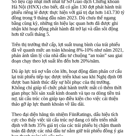
Số liệu cập nhật mới nhất từ Sở Giao dịch Chứng khoán
Hà Nội (HNX) cho biết, đã có gần 130 đợt phát hành trái
phiếu riêng lẻ được thực hiện với giá trị đạt hơn 143.730 tỷ
đồng trong 9 tháng đầu năm 2023. Dù chưa thể ngang
bằng cùng kỳ, những tín hiệu lạc quan hơn đã được ghi
nhận khi hoạt động phát hành đã trở lại và dần sôi động
hơn từ cuối tháng 5.
Trên thị trường thứ cấp, lợi suất trung bình của trái phiếu
đã về quanh mức an toàn khoảng 8%-10% như năm 2021,
phản ánh tâm lý của nhà đầu tư chuộng “an toàn” sau giai
đoạn chạy theo lợi suất lên đến hơn 20%/năm.
Dù áp lực trả nợ vẫn còn lớn, hoạt động đàm phán cơ cấu
lại trái phiếu tiếp tục được triển khai sau khi Nghị định 08
được ban hành thúc đẩy sự hồi phục của thị trường.
Không chỉ giúp tổ chức phát hành trước mắt có thêm thời
gian phục hồi sản xuất kinh doanh và tạo ra dòng tiền trả
nợ, tái cấu trúc còn giúp tạo điều kiện cho việc cải thiện
tháo gỡ áp lực thanh khoản về lâu dài.
Theo đại diện hãng tín nhiệm FiinRatings, dấu hiệu tích
cực cho thấy việc tái cấu trúc nợ đang có tiến triển nhất
định với hơn 35% giá trị của các trái phiếu bị chậm thanh
toán đã được các nhà đầu tư nắm giữ trái phiếu đồng ý gia