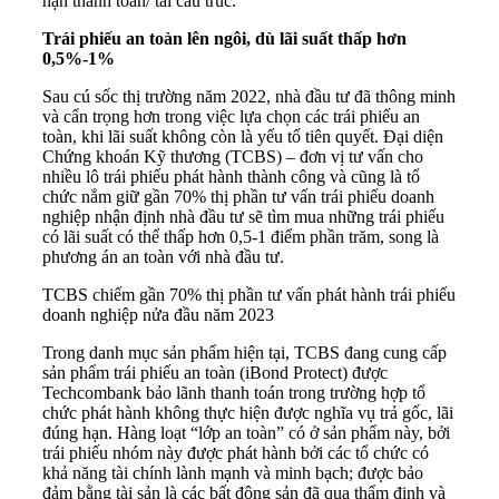
hạn thanh toán/ tái cấu trúc.
Trái phiếu an toàn lên ngôi, dù lãi suất thấp hơn
0,5%-1%
Sau cú sốc thị trường năm 2022, nhà đầu tư đã thông minh
và cẩn trọng hơn trong việc lựa chọn các trái phiếu an
toàn, khi lãi suất không còn là yếu tố tiên quyết. Đại diện
Chứng khoán Kỹ thương (TCBS) – đơn vị tư vấn cho
nhiều lô trái phiếu phát hành thành công và cũng là tổ
chức nắm giữ gần 70% thị phần tư vấn trái phiếu doanh
nghiệp nhận định nhà đầu tư sẽ tìm mua những trái phiếu
có lãi suất có thể thấp hơn 0,5-1 điểm phần trăm, song là
phương án an toàn với nhà đầu tư.
TCBS chiếm gần 70% thị phần tư vấn phát hành trái phiếu
doanh nghiệp nửa đầu năm 2023
Trong danh mục sản phẩm hiện tại, TCBS đang cung cấp
sản phẩm trái phiếu an toàn (iBond Protect) được
Techcombank bảo lãnh thanh toán trong trường hợp tổ
chức phát hành không thực hiện được nghĩa vụ trả gốc, lãi
đúng hạn. Hàng loạt “lớp an toàn” có ở sản phẩm này, bởi
trái phiếu nhóm này được phát hành bởi các tổ chức có
khả năng tài chính lành mạnh và minh bạch; được bảo
đảm bằng tài sản là các bất động sản đã qua thẩm định và