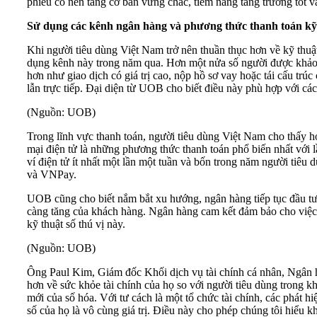
phiếu có nền tảng cơ bản vững chắc, tiềm năng tăng trưởng tốt 
Sử dụng các kênh ngân hàng và phương thức thanh toán kỹ 
Khi người tiêu dùng Việt Nam trở nên thuần thục hơn về kỹ thuậ
dụng kênh này trong năm qua. Hơn một nửa số người được khảo sá
hơn như giao dịch có giá trị cao, nộp hồ sơ vay hoặc tái cấu tr
lẫn trực tiếp. Đại diện từ UOB cho biết điều này phù hợp với cá
(Nguồn: UOB)
Trong lĩnh vực thanh toán, người tiêu dùng Việt Nam cho thấy h
mại điện tử là những phương thức thanh toán phổ biến nhất vớ
ví điện tử ít nhất một lần một tuần và bốn trong năm người tiêu
và VNPay.
UOB cũng cho biết nắm bắt xu hướng, ngân hàng tiếp tục đầu tư v
càng tăng của khách hàng. Ngân hàng cam kết đảm bảo cho việc v
kỹ thuật số thú vị này.
(Nguồn: UOB)
Ông Paul Kim, Giám đốc Khối dịch vụ tài chính cá nhân, Ngân 
hơn về sức khỏe tài chính của họ so với người tiêu dùng trong 
mới của số hóa. Với tư cách là một tổ chức tài chính, các phát hi
số của họ là vô cùng giá trị. Điều này cho phép chúng tôi hiểu 