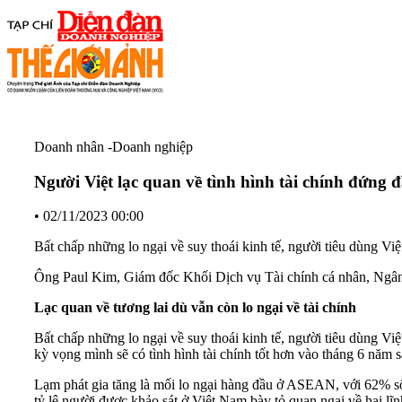
Doanh nhân -Doanh nghiệp
Người Việt lạc quan về tình hình tài chính đứn
•
02/11/2023 00:00
Bất chấp những lo ngại về suy thoái kinh tế, người tiêu dùng Việ
Ông Paul Kim, Giám đốc Khối Dịch vụ Tài chính cá nhân, N
Lạc quan về tương lai dù vẫn còn lo ngại về tài chính
Bất chấp những lo ngại về suy thoái kinh tế, người tiêu dùng V
kỳ vọng mình sẽ có tình hình tài chính tốt hơn vào tháng 6 năm 
Lạm phát gia tăng là mối lo ngại hàng đầu ở ASEAN, với 62% số n
tỷ lệ người được khảo sát ở Việt Nam bày tỏ quan ngại về hai lĩ