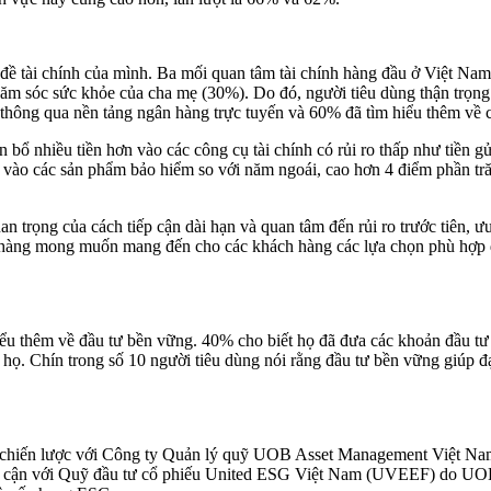
đề tài chính của mình. Ba mối quan tâm tài chính hàng đầu ở Việt Nam l
hăm sóc sức khỏe của cha mẹ (30%). Do đó, người tiêu dùng thận trọng 
ơn thông qua nền tảng ngân hàng trực tuyến và 60% đã tìm hiểu thêm về
ân bổ nhiều tiền hơn vào các công cụ tài chính có rủi ro thấp như tiền
ào các sản phẩm bảo hiểm so với năm ngoái, cao hơn 4 điểm phần trăm 
 trọng của cách tiếp cận dài hạn và quan tâm đến rủi ro trước tiên, ưu
n hàng mong muốn mang đến cho các khách hàng các lựa chọn phù hợp đ
ểu thêm về đầu tư bền vững. 40% cho biết họ đã đưa các khoản đầu t
 họ. Chín trong số 10 người tiêu dùng nói rằng đầu tư bền vững giúp đạ
 chiến lược với Công ty Quản lý quỹ UOB Asset Management Việt Na
p cận với Quỹ đầu tư cổ phiếu United ESG Việt Nam (UVEEF) do UOBAM