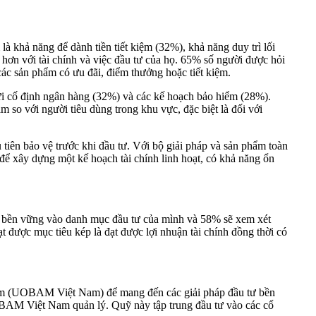
à khả năng để dành tiền tiết kiệm (32%), khả năng duy trì lối
hơn với tài chính và việc đầu tư của họ. 65% số người được hỏi
 các sản phẩm có ưu đãi, điểm thưởng hoặc tiết kiệm.
 gửi cố định ngân hàng (32%) và các kế hoạch bảo hiểm (28%).
so với người tiêu dùng trong khu vực, đặc biệt là đối với
 tiên bảo vệ trước khi đầu tư. Với bộ giải pháp và sản phẩm toàn
ể xây dựng một kế hoạch tài chính linh hoạt, có khả năng ổn
ư bền vững vào danh mục đầu tư của mình và 58% sẽ xem xét
t được mục tiêu kép là đạt được lợi nhuận tài chính đồng thời có
m (UOBAM Việt Nam) để mang đến các giải pháp đầu tư bền
 Việt Nam quản lý. Quỹ này tập trung đầu tư vào các cổ