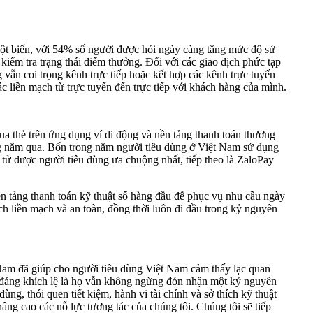
đột biến, với 54% số người được hỏi ngày càng tăng mức độ sử
iểm tra trạng thái điểm thưởng. Đối với các giao dịch phức tạp
 vẫn coi trọng kênh trực tiếp hoặc kết hợp các kênh trực tuyến
c liền mạch từ trực tuyến đến trực tiếp với khách hàng của mình.
ua thẻ trên ứng dụng ví di động và nền tảng thanh toán thương
ng năm qua. Bốn trong năm người tiêu dùng ở Việt Nam sử dụng
n tử được người tiêu dùng ưa chuộng nhất, tiếp theo là ZaloPay
ền tảng thanh toán kỹ thuật số hàng đầu để phục vụ nhu cầu ngày
h liền mạch và an toàn, đồng thời luôn đi đầu trong kỷ nguyên
am đã giúp cho người tiêu dùng Việt Nam cảm thấy lạc quan
ều đáng khích lệ là họ vẫn không ngừng đón nhận một kỷ nguyên
ùng, thói quen tiết kiệm, hành vi tài chính và sở thích kỹ thuật
âng cao các nỗ lực tương tác của chúng tôi. Chúng tôi sẽ tiếp