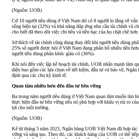
(Nguồn: UOB)
Cứ 10 người tiêu dùng ở Việt Nam thì có 8 người lo lắng về vấn 
sống hiện tại (32%) và khả năng đáp ứng nhu cầu tài chính và c
cho biết đã theo dõi việc chi tiêu và tiền bạc của họ chặt chẽ h
Sở thích về tài chính cũng đang thay đổi khi người tiêu dùng ph
25% số người được hỏi ở Việt Nam đang phân bổ nhiều tiền hơn v
người tiêu dùng phân khúc giàu có (36%).
Khi nói đến việc lập kế hoạch tài chính, UOB nhấn mạnh tầm quan
diện bao gồm các lựa chọn về tiết kiệm, đầu tư và bảo vệ, Ngâ
định qua các chu kỳ kinh tế.
Quan tâm nhiều hơn đến đầu tư bền vững
Ba trong năm người tiêu dùng ở Việt Nam quan tâm muốn tìm hi
thực hiện đầu tư bền vững nếu nó phù hợp với khẩu vị rủi ro của
lợi cho môi trường.
(Nguồn: UOB)
Kể từ tháng 5 năm 2023, Ngân hàng UOB Việt Nam đã hợp tác
vững và sáng tạo. Theo đó, các khách hàng của UOB có thể tiế