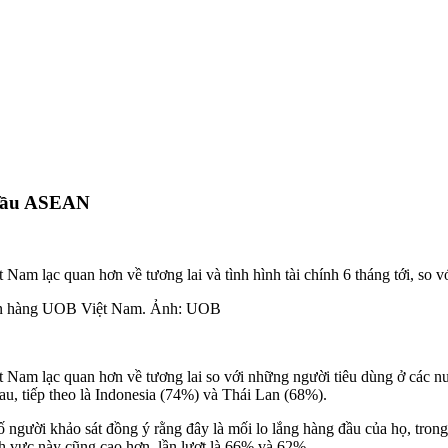
g đầu ASEAN
t Nam lạc quan hơn về tương lai và tình hình tài chính 6 tháng tới, so
gân hàng UOB Việt Nam. Ảnh: UOB
iệt Nam lạc quan hơn về tương lai so với những người tiêu dùng ở các
sau, tiếp theo là Indonesia (74%) và Thái Lan (68%).
gười khảo sát đồng ý rằng đây là mối lo lắng hàng đầu của họ, trong 
nh vực này cũng cao hơn, lần lượt là 66% và 62%.