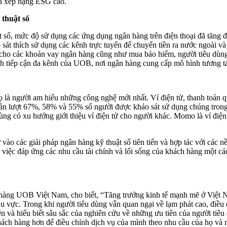
và xếp hạng ESG cao.
thuật số
t số, mức độ sử dụng các ứng dụng ngân hàng trên điện thoại đã tăng 
t thích sử dụng các kênh trực tuyến để chuyển tiền ra nước ngoài và k
úc cho các khoản vay ngân hàng cũng như mua bảo hiểm, người tiêu dùng
ch tiếp cận đa kênh của UOB, nơi ngân hàng cung cấp mô hình tương tá
ọ là người am hiểu những công nghệ mới nhất. Ví điện tử, thanh toán q
i lần lượt 67%, 58% và 55% số người được khảo sát sử dụng chúng tro
 dùng có xu hướng giới thiệu ví điện tử cho người khác. Momo là ví điệ
ào các giải pháp ngân hàng kỹ thuật số tiên tiến và hợp tác với các n
iệc đáp ứng các nhu cầu tài chính và lối sống của khách hàng một các
hàng UOB Việt Nam, cho biết, “Tăng trưởng kinh tế mạnh mẽ ở Việt N
khu vực. Trong khi người tiêu dùng vẫn quan ngại về lạm phát cao, đi
ện và hiểu biết sâu sắc của nghiên cứu về những ưu tiên của người tiêu d
khách hàng hơn để điều chỉnh dịch vụ của mình theo nhu cầu của họ và n